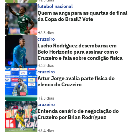
Há 3 dias
futebol nacional
Quem avança para as quartas de final
da Copa do Brasil? Vote
Há 3 dias
cruzeiro
Lucho Rodríguez desembarca em
Belo Horizonte para assinar com o
Cruzeiro e fala sobre condição física
Há 3 dias
cruzeiro
Artur Jorge avalia parte física do
elenco do Cruzeiro
Há 3 dias
cruzeiro
Entenda cenário de negociação do
Cruzeiro por Brian Rodríguez
Há 4 dias