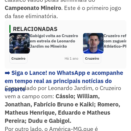
Campeonato Mineiro
. Este é o primeiro jogo
da fase eliminatória.
RELACIONADAS
Gabigol volta ao Cruzeiro
Cruzeiro refo
em estreia de Leonardo
com zagueiro 
Jardim no Mineirão
Athletico-PR
Cruzeiro
Há 1 ano
Cruzeiro
➡️ Siga o Lance! no WhatsApp e acompanhe
em tempo real as principais notícias do
Comandado por Leonardo Jardim, o Cruzeiro
esporte
vem a campo com:
Cássio; William,
Jonathan, Fabrício Bruno e Kaiki; Romero,
Matheus Henrique, Eduardo e Matheus
Pereira; Dudu e Gabigol.
Por outro lado, o América-MG,que é