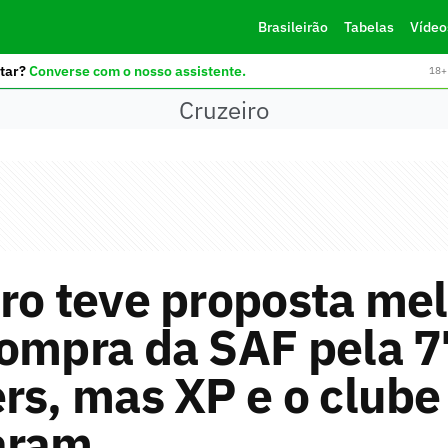
Brasileirão
Tabelas
Vídeo
tar?
Converse com o nosso assistente.
18+ 
Cruzeiro
ro teve proposta me
compra da SAF pela 
rs, mas XP e o clube
aram