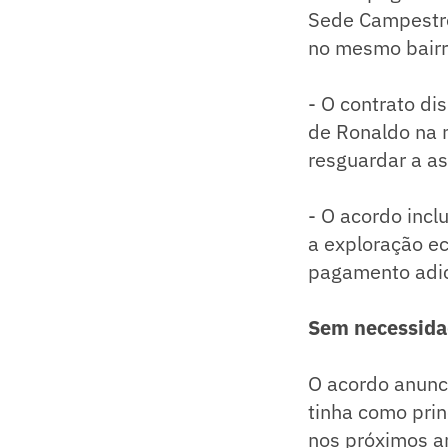
Sede Campestre,
no mesmo bairr
- O contrato di
de Ronaldo na 
resguardar a a
- O acordo incl
a exploração e
pagamento adicio
Sem necessidad
O acordo anunci
tinha como pri
nos próximos a