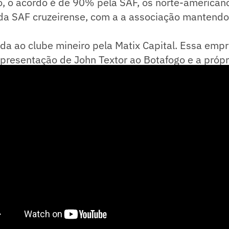
, o acordo é de 90% pela SAF, os norte-american
a SAF cruzeirense, com a a associação mantend
vada ao clube mineiro pela Matix Capital. Essa emp
presentação de John Textor ao Botafogo e a própr