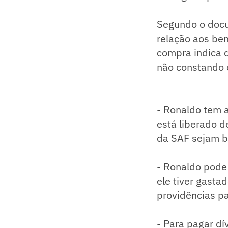
Segundo o docu
relação aos ben
compra indica q
não constando o
- Ronaldo tem 
está liberado 
da SAF sejam b
- Ronaldo pode
ele tiver gast
providências pa
- Para pagar dí