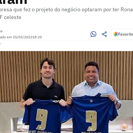
resa que fez o projeto do negócio optaram por ter Ron
F celeste
te
Favorit
zado em
25/03/2022
18:25
!