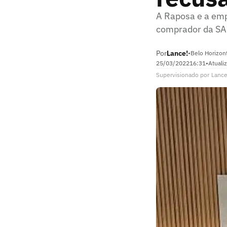
A Raposa e a emp
comprador da SA
Por
Lance!
•
Belo Horizon
25/03/2022
16:31
•
Atuali
Supervisionado
por
Lance