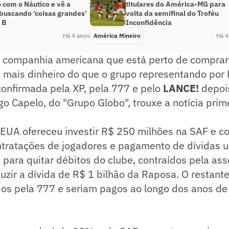
 com o Náutico e vê a
titulares do América-MG para
buscando ‘coisas grandes’
volta da semifinal do Troféu
 B
Inconfidência
Há 4 anos
América Mineiro
Há 4
, companhia americana que está perto de comprar
 mais dinheiro do que o grupo representando por 
confirmada pela XP, pela 777 e pelo
LANCE!
depoi
igo Capelo, do "Grupo Globo", trouxe a notícia pri
EUA ofereceu investir R$ 250 milhões na SAF e co
ntratações de jogadores e pagamento de dívidas u
para quitar débitos do clube, contraídos pela ass
uzir a dívida de R$ 1 bilhão da Raposa. O restant
os pela 777 e seriam pagos ao longo dos anos de