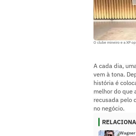
O clube mineiro e a XP op
A cada dia, um
vem à tona. De
história é colo
melhor do que a
recusada pelo 
no negócio.
RELACION
Wagner