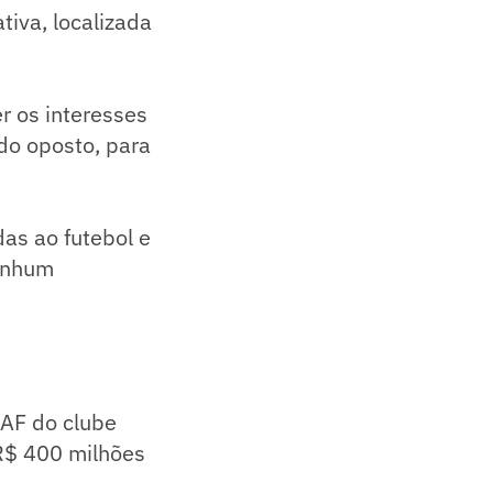
tiva, localizada
r os interesses
do oposto, para
das ao futebol e
enhum
SAF do clube
 R$ 400 milhões