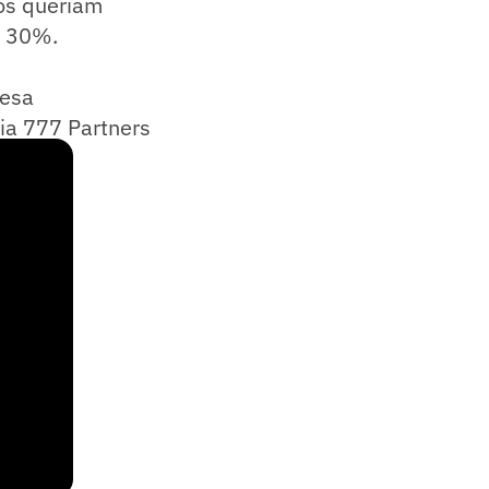
os queriam
o 30%.
resa
ia 777 Partners