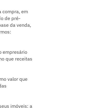
a compra, em
do de pré-
 base da venda,
rmos:
 o empresário
mo que receitas
smo valor que
das
 seus imóveis: a