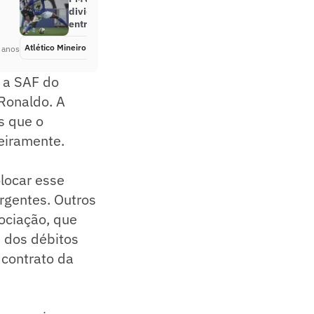
dividida caso final do Mineiro seja
entre Atlético-MG e Cruzeiro
Atlético Mineiro
Há 4 anos
 anos
 a SAF do
Ronaldo. A
s que o
meiramente.
locar esse
rgentes. Outros
ociação, que
e dos débitos
 contrato da