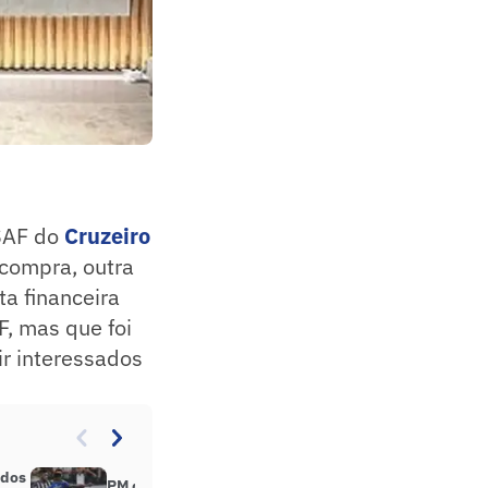
 SAF do
Cruzeiro
-compra, outra
a financeira
F, mas que foi
ir interessados
 dos
PM de Minas libera torcida