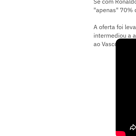
Se com Ronaldo
"apenas" 70% d
A oferta foi le
intermediou a a
ao Vasco.