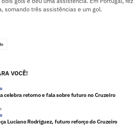
z dois gols e deu uma assistência. Em Portugal, fe
a, somando três assistências e um gol.
do
RA VOCÊ!
ro
ba celebra retorno e fala sobre futuro no Cruzeiro
s
ro
a Luciano Rodríguez, futuro reforço do Cruzeiro