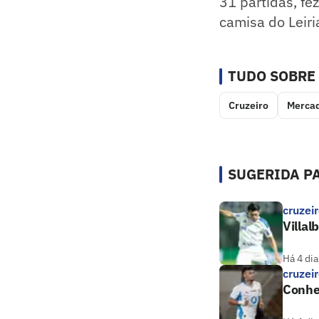
31 partidas, fe
camisa do Leiri
TUDO SOBRE
Cruzeiro
Merca
SUGERIDA PA
cruzei
Villal
Há 4 dia
cruzei
Conheç