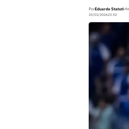
Por
Eduardo Statuti
•
Be
25/01/2026
23:52