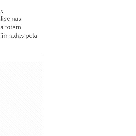
os
lise nas
ta foram
nfirmadas pela