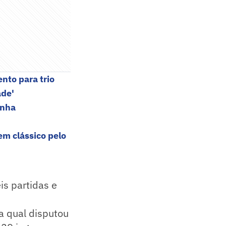
nto para trio
ade'
inha
em clássico pelo
is partidas e
la qual disputou