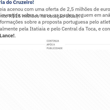
ia do Cruzeiro!
eia acenou com uma oferta de 2,5 milhões de eur
 investida sobre a mesa, as partes seguem em aná
te R$15 milhões na cotação atual).
informações sobre a proposta portuguesa pelo atle
ialmente pela Itatiaia e pelo Central da Toca, e co
Lance!
.
CONTINUA
APÓS A
PUBLICIDADE