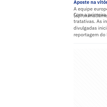
Aposte na vitór
A equipe europ
Com a primeira
(aproximadamen
tratativas. As 
divulgadas inic
reportagem do