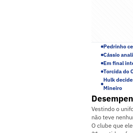
Pedrinho ce
Cássio anali
Em final in
Torcida do 
Hulk decide
Mineiro
Desempenh
Vestindo o unif
não teve nenhu
O clube que ele