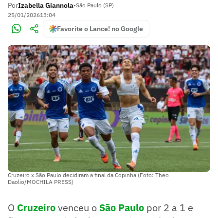
Por
Izabella Giannola
•
São Paulo (SP)
25/01/2026
13:04
Favorite o Lance! no Google
Cruzeiro x São Paulo decidiram a final da Copinha (Foto: Theo
Daolio/MOCHILA PRESS)
O
Cruzeiro
venceu o
São Paulo
por 2 a 1 e