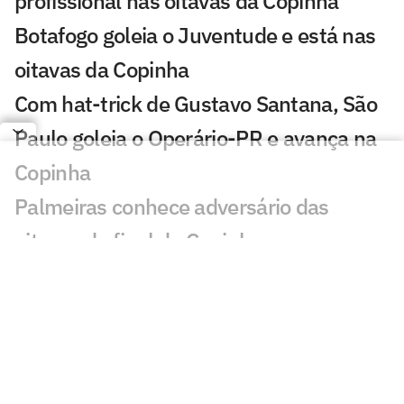
profissional nas oitavas da Copinha
Botafogo goleia o Juventude e está nas
oitavas da Copinha
Com hat-trick de Gustavo Santana, São
Paulo goleia o Operário-PR e avança na
Copinha
Palmeiras conhece adversário das
oitavas de final da Copinha
Fluminense é dominado e cai para o
Ituano na 3ª fase da Copinha
Penalidades de Palmeiras x Flamengo-
SP na Copinha chama atenção: 'De