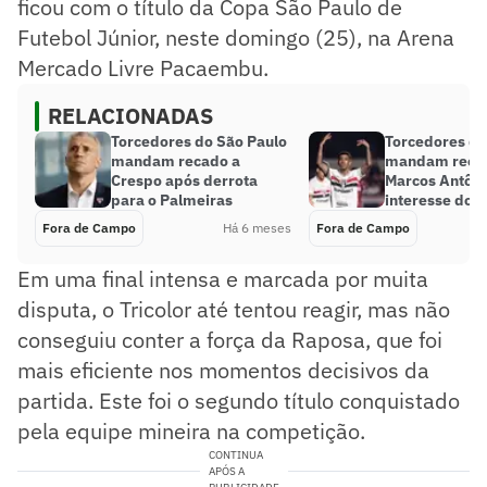
ficou com o título da Copa São Paulo de
Futebol Júnior, neste domingo (25), na Arena
Mercado Livre Pacaembu.
RELACIONADAS
Torcedores do São Paulo
Torcedores do
mandam recado a
mandam reca
Crespo após derrota
Marcos Antôni
para o Palmeiras
interesse do 
Fora de Campo
Há 6 meses
Fora de Campo
Em uma final intensa e marcada por muita
disputa, o Tricolor até tentou reagir, mas não
conseguiu conter a força da Raposa, que foi
mais eficiente nos momentos decisivos da
partida. Este foi o segundo título conquistado
pela equipe mineira na competição.
CONTINUA
APÓS A