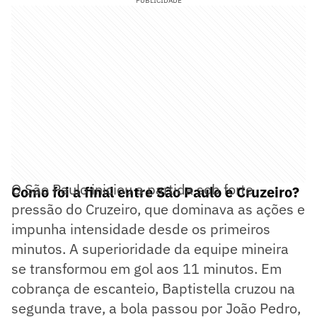
PUBLICIDADE
O São Paulo iniciou a partida sob forte
Como foi a final entre São Paulo e Cruzeiro?
pressão do Cruzeiro, que dominava as ações e
impunha intensidade desde os primeiros
minutos. A superioridade da equipe mineira
se transformou em gol aos 11 minutos. Em
cobrança de escanteio, Baptistella cruzou na
segunda trave, a bola passou por João Pedro,