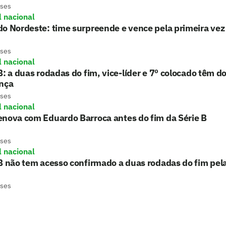
eses
l nacional
o Nordeste: time surpreende e vence pela primeira ve
eses
l nacional
B: a duas rodadas do fim, vice-líder e 7º colocado têm d
ença
eses
l nacional
enova com Eduardo Barroca antes do fim da Série B
eses
l nacional
B não tem acesso confirmado a duas rodadas do fim pela
eses