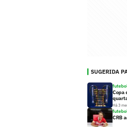
SUGERIDA PA
futebo
Copa d
quart
Há 3 m
futebo
CRB ac