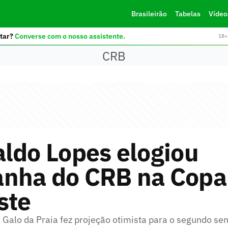
Brasileirão
Tabelas
Vídeo
tar?
Converse com o nosso assistente.
18+ 
CRB
ldo Lopes elogiou
nha do CRB na Copa
ste
o Galo da Praia fez projeção otimista para o segundo se