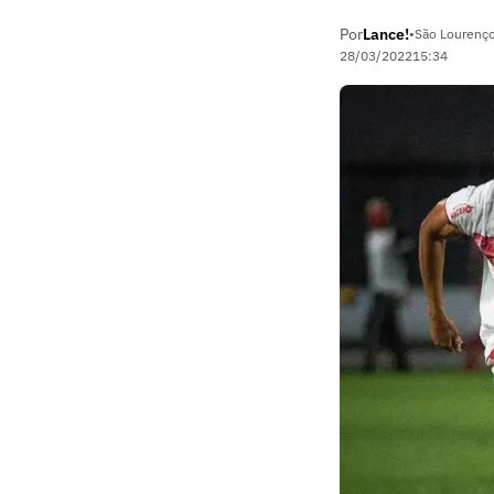
Por
Lance!
•
São Lourenço
28/03/2022
15:34