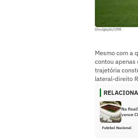
Divulgação/CRB
Mesmo com a qu
contou apenas 
trajetória cons
lateral-direito
RELACION
Na final
vence C
Futebol Nacional