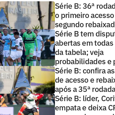
Série B: 36ª roda
o primeiro acesso
segundo rebaixa
Série B tem dispu
abertas em todas 
da tabela; veja
probabilidades e
Série B: confira a
de acesso e reba
após a 35ª rodad
Série B: líder, Cor
empata e deixa 