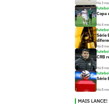
Há 3 m
futebo
Copa d
Há 4 m
futebo
Série 
difer
Há 8 m
futebo
CRB r
Há 8 m
futebo
Série 
Há 8 m
MAIS LANCE!