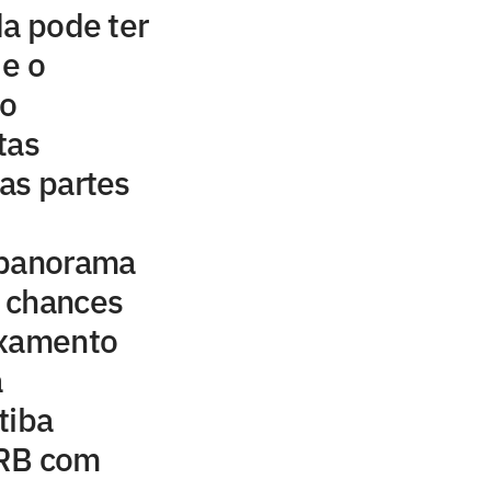
da pode ter
 e o
do
tas
as partes
 panorama
s chances
ixamento
a
itiba
CRB com