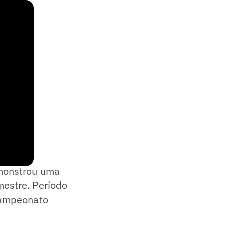
emonstrou uma
estre. Período
 Campeonato