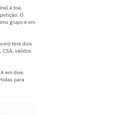
nal à toa.
petição. O
timo grupo e em
ceió terá dois
, CSA, válidos
CSA em dois
rtidas para