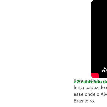
Para o atleta, 
>O conteúdo d
força capaz de
esse onde o Al
Brasileiro.