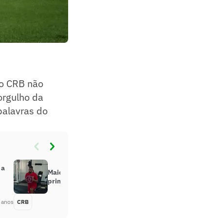
do CRB não
orgulho da
palavras do
 a
Maicon é relacionado pela
primeira vez no CRB
 anos
CRB
Há 4 anos