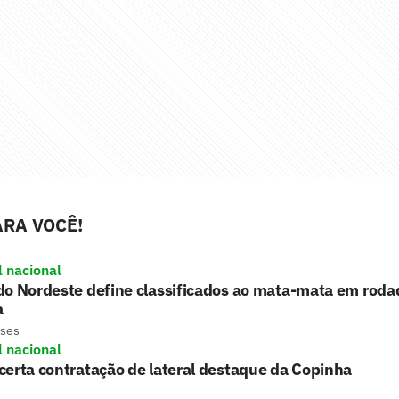
RA VOCÊ!
l nacional
o Nordeste define classificados ao mata-mata em roda
a
eses
l nacional
erta contratação de lateral destaque da Copinha