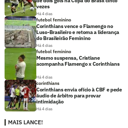
de dois gols na Copa do Brasil cinco
vezes
Há 4 dias
futebol feminino
Corinthians vence o Flamengo no
Luso-Brasileiro e retoma a liderança
do Brasileirão Feminino
Há 4 dias
futebol feminino
Mesmo suspensa, Cristiane
acompanha Flamengo x Corinthians
Há 4 dias
corinthians
Corinthians envia ofício à CBF e pede
áudio de árbitro para provar
intimidação
Há 4 dias
MAIS LANCE!