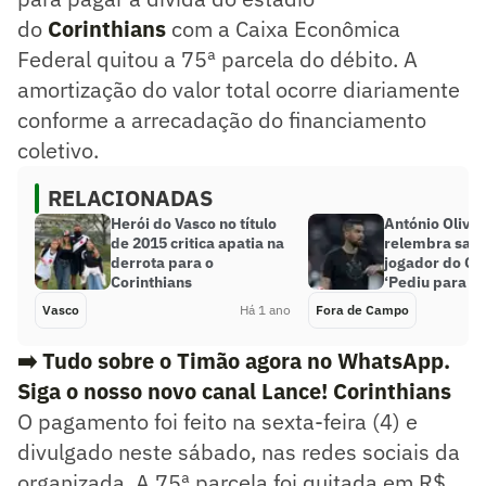
do
Corinthians
com a Caixa Econômica
Federal quitou a 75ª parcela do débito. A
amortização do valor total ocorre diariamente
conforme a arrecadação do financiamento
coletivo.
RELACIONADAS
Herói do Vasco no título
António Olivei
de 2015 critica apatia na
relembra saíd
derrota para o
jogador do Cor
Corinthians
‘Pediu para nã
Vasco
Há 1 ano
Fora de Campo
➡️ Tudo sobre o Timão agora no WhatsApp.
Siga o nosso novo canal Lance! Corinthians
O pagamento foi feito na sexta-feira (4) e
divulgado neste sábado, nas redes sociais da
organizada. A 75ª parcela foi quitada em R$