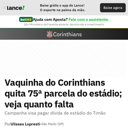
Baixe grátis o app do Lance!
Baixe agora
O esporte na palma da mão.
Ajuda com Aposta?
Fale com o assistente.
18+ Ministério da Fazenda adverte: Aposta não é investimento
Corinthians
Vaquinha do Corinthians
quita 75ª parcela do estádio;
veja quanto falta
Campanha visa pagar dívida de estádio do Timão
Por
Ulisses Lopresti
•
São Paulo (SP)