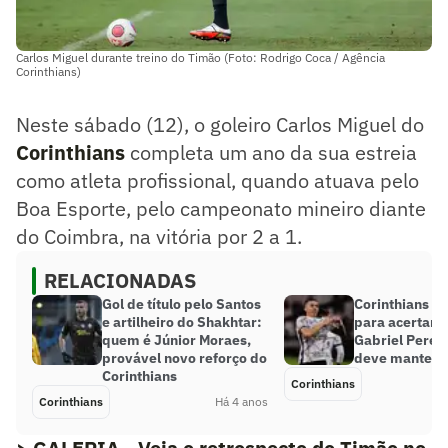
Carlos Miguel durante treino do Timão (Foto: Rodrigo Coca / Agência
Corinthians)
Neste sábado (12), o goleiro Carlos Miguel do
Corinthians
completa um ano da sua estreia
como atleta profissional, quando atuava pelo
Boa Esporte, pelo campeonato mineiro diante
do Coimbra, na vitória por 2 a 1.
RELACIONADAS
Gol de título pelo Santos
Corinthians te
e artilheiro do Shakhtar:
para acertar 
quem é Júnior Moraes,
Gabriel Pereir
provável novo reforço do
deve manter p
Corinthians
Corinthians
Corinthians
Há 4 anos