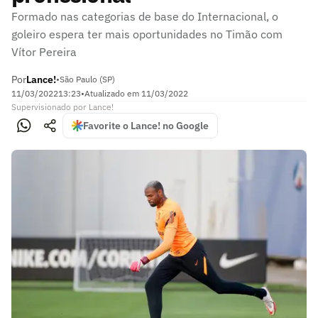
Formado nas categorias de base do Internacional, o
goleiro espera ter mais oportunidades no Timão com
Vítor Pereira
Por
Lance!
•
São Paulo (SP)
11/03/2022
13:23
•
Atualizado em
11/03/2022
Supervisionado
por
Lance!
Favorite o Lance! no Google