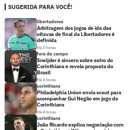
SUGERIDA PARA VOCÊ!
libertadores
Arbitragem dos jogos de ida das
oitavas de final da Libertadores é
definida
Há 3 horas
fora de campo
Sneijder é sincero sobre astro do
Corinthians e revela proposta do
Brasil
Há 4 horas
corinthians
Philadelphia Union envia scout para
acompanhar Gui Negão em jogo do
Corinthians
Há 4 horas
corinthians
João Ricardo explica negociação com