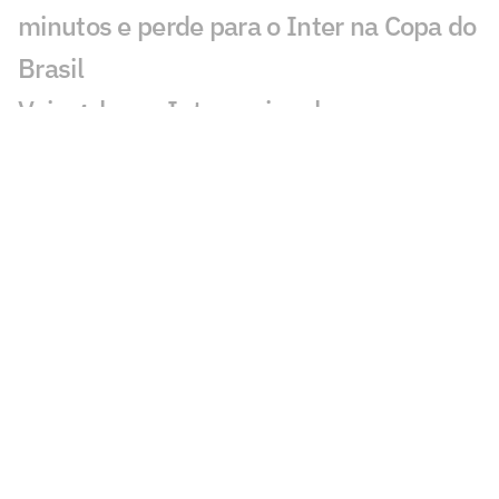
minutos e perde para o Inter na Copa do
Brasil
Veja gols em Internacional x
Corinthians: Matheus e Alan Patrick
marcam
Especialista analisa polêmica de pênalti
em Inter x Corinthians
Polêmica em Internacional x Corinthians
gera debate: 'Sacanagem'
Com Garro, Diniz define time do
Corinthians para encarar o Inter na Copa
do Brasil