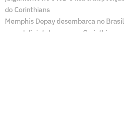
do Corinthians
Memphis Depay desembarca no Brasil
para definir futuro com o Corinthians
Copa do Brasil bate recorde negativo de
gols na ida das oitavas de final
Quem avança para as quartas de final
da Copa do Brasil? Vote
Corinthians só reverteu desvantagem de
dois gols na Copa do Brasil cinco vezes
Corinthians vence o Flamengo no Luso-
Brasileiro e retoma a liderança do