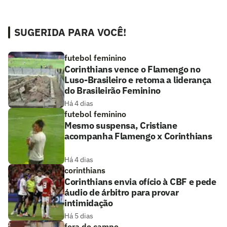
SUGERIDA PARA VOCÊ!
futebol feminino
Corinthians vence o Flamengo no
Luso-Brasileiro e retoma a liderança
do Brasileirão Feminino
Há 4 dias
futebol feminino
Mesmo suspensa, Cristiane
acompanha Flamengo x Corinthians
Há 4 dias
corinthians
Corinthians envia ofício à CBF e pede
áudio de árbitro para provar
intimidação
Há 5 dias
fora de campo