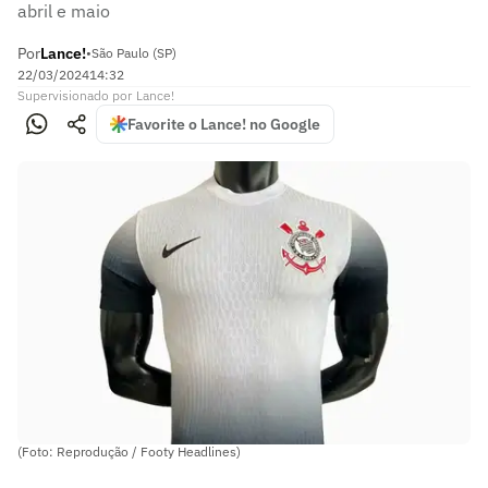
abril e maio
Por
Lance!
•
São Paulo (SP)
22/03/2024
14:32
Supervisionado
por
Lance!
Favorite o Lance! no Google
(Foto: Reprodução / Footy Headlines)