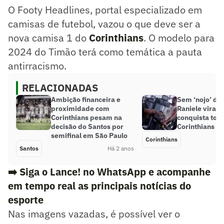
O Footy Headlines, portal especializado em
camisas de futebol, vazou o que deve ser a
nova camisa 1 do
Corinthians
. O modelo para
2024 do Timão terá como temática a pauta
antirracismo.
RELACIONADAS
Ambição financeira e
Sem ‘nojo’ de 
proximidade com
Raniele vira pi
Corinthians pesam na
conquista torc
decisão do Santos por
Corinthians
semifinal em São Paulo
Corinthians
Santos
Há 2 anos
➡️ Siga o Lance! no WhatsApp e acompanhe
em tempo real as principais notícias do
esporte
Nas imagens vazadas, é possível ver o