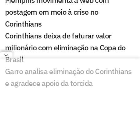
Memphis movimenta a web com
postagem em meio à crise no
Corinthians
Corinthians deixa de faturar valor
milionário com eliminação na Copa do
Brasil
Garro analisa eliminação do Corinthians
e agradece apoio da torcida
Tironi no Lance!: Corinthians eliminado
preocupa dentro e fora de campo
Internacional faz post provocativo ao
Corinthians após classificação