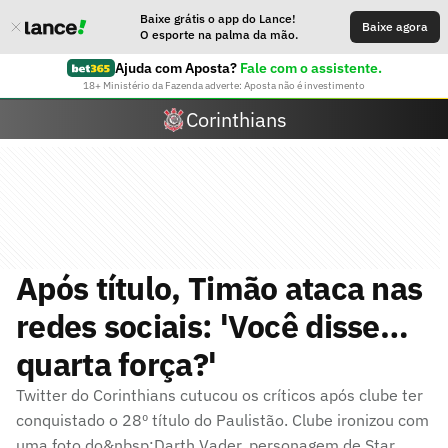
Baixe grátis o app do Lance!
Baixe agora
O esporte na palma da mão.
Ajuda com Aposta?
Fale com o assistente.
18+ Ministério da Fazenda adverte: Aposta não é investimento
Corinthians
Após título, Timão ataca nas
redes sociais: 'Você disse…
quarta força?'
Twitter do Corinthians cutucou os críticos após clube ter
conquistado o 28º título do Paulistão. Clube ironizou com
uma foto do&nbsp;Darth Vader, personagem de Star