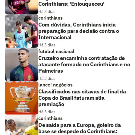
Corinthians: 'Enlouqueceu'
Há 3 dias
corinthians
Com dúvidas, Corinthians inicia
preparação para decisão contra o
Internacional
Há 3 dias
futebol nacional
Cruzeiro encaminha contratação de
atacante formado no Corinthians e no
Palmeiras
Há 3 dias
lance! negócios
Classificados nas oitavas de final da
Copa do Brasil faturam alta
premiação
Há 3 dias
corinthians
De saída para a Europa, goleiro da
base se despede do Corinthians: