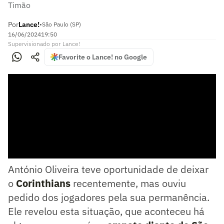
Timão
Por
Lance!
•
São Paulo (SP)
16/06/2024
19:50
Supervisionado
por
Lance!
Favorite o Lance! no Google
António Oliveira teve oportunidade de deixar
o
Corinthians
recentemente, mas ouviu
pedido dos jogadores pela sua permanência.
Ele revelou esta situação, que aconteceu há