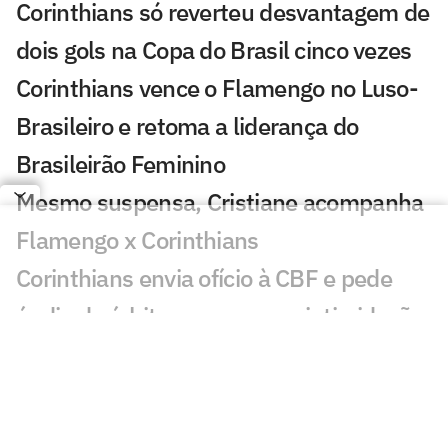
Corinthians só reverteu desvantagem de
dois gols na Copa do Brasil cinco vezes
Corinthians vence o Flamengo no Luso-
Brasileiro e retoma a liderança do
Brasileirão Feminino
Mesmo suspensa, Cristiane acompanha
Flamengo x Corinthians
Corinthians envia ofício à CBF e pede
áudio de árbitro para provar intimidação
Neto questiona Memphis sobre volta ao
Corinthians: 'Por que não veio antes?'
Árbitro relata na súmula 'falas