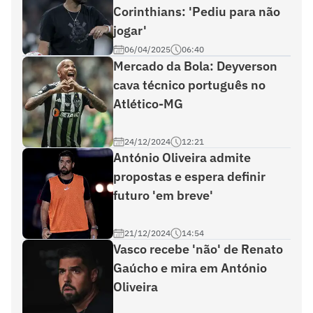
Corinthians: 'Pediu para não
jogar'
06/04/2025
06:40
Mercado da Bola: Deyverson
cava técnico português no
Atlético-MG
24/12/2024
12:21
António Oliveira admite
propostas e espera definir
futuro 'em breve'
21/12/2024
14:54
Vasco recebe 'não' de Renato
Gaúcho e mira em António
Oliveira