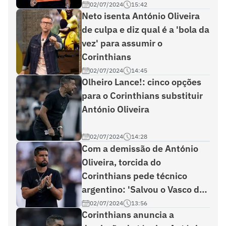
02/07/2024
15:42
Neto isenta António Oliveira
de culpa e diz qual é a 'bola da
vez' para assumir o
Corinthians
02/07/2024
14:45
Olheiro Lance!: cinco opções
para o Corinthians substituir
António Oliveira
02/07/2024
14:28
Com a demissão de António
Oliveira, torcida do
Corinthians pede técnico
argentino: 'Salvou o Vasco do
rebaixamento'
02/07/2024
13:56
Corinthians anuncia a