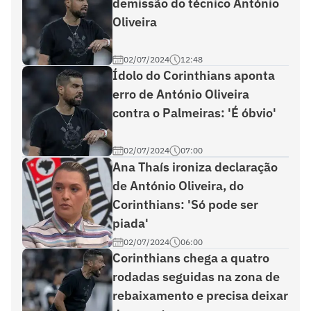
demissão do técnico António
Oliveira
02/07/2024
12:48
Ídolo do Corinthians aponta
erro de António Oliveira
contra o Palmeiras: 'É óbvio'
02/07/2024
07:00
Ana Thaís ironiza declaração
de António Oliveira, do
Corinthians: 'Só pode ser
piada'
02/07/2024
06:00
Corinthians chega a quatro
rodadas seguidas na zona de
rebaixamento e precisa deixar