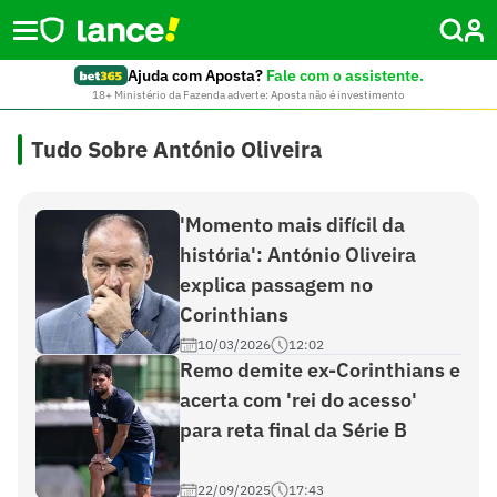
Ajuda com Aposta?
Fale com o assistente.
18+ Ministério da Fazenda adverte: Aposta não é investimento
Tudo Sobre António Oliveira
'Momento mais difícil da
história': António Oliveira
explica passagem no
Corinthians
10/03/2026
12:02
Remo demite ex-Corinthians e
acerta com 'rei do acesso'
para reta final da Série B
22/09/2025
17:43