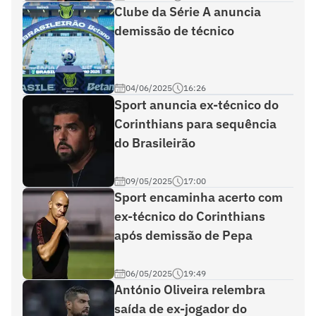
Clube da Série A anuncia
demissão de técnico
04/06/2025
16:26
Sport anuncia ex-técnico do
Corinthians para sequência
do Brasileirão
09/05/2025
17:00
Sport encaminha acerto com
ex-técnico do Corinthians
após demissão de Pepa
06/05/2025
19:49
António Oliveira relembra
saída de ex-jogador do