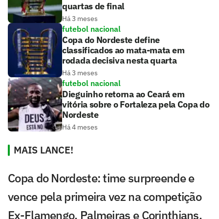
quartas de final
Há 3 meses
futebol nacional
Copa do Nordeste define
classificados ao mata-mata em
rodada decisiva nesta quarta
Há 3 meses
futebol nacional
Dieguinho retorna ao Ceará em
vitória sobre o Fortaleza pela Copa do
Nordeste
Há 4 meses
MAIS LANCE!
Copa do Nordeste: time surpreende e
vence pela primeira vez na competição
Ex-Flamengo, Palmeiras e Corinthians,