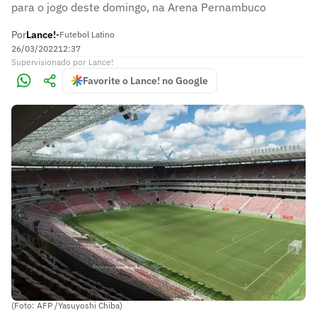
para o jogo deste domingo, na Arena Pernambuco
Por
Lance!
•
Futebol Latino
26/03/2022
12:37
Supervisionado
por
Lance!
Favorite o Lance! no Google
(Foto: AFP /Yasuyoshi Chiba)