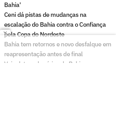
Bahia'
Ceni dá pistas de mudanças na
escalação do Bahia contra o Confiança
pela Copa do Nordeste
Bahia tem retornos e novo desfalque em
reapresentação antes de final
Veja datas e horários de Bahia x
Confiança na final da Copa do Nordeste
Tiago é o atleta mais eficiente do Bahia
na temporada; veja números
Herói contra o Ceará, joia do Bahia
projeta titularidade: 'Estou pronto'