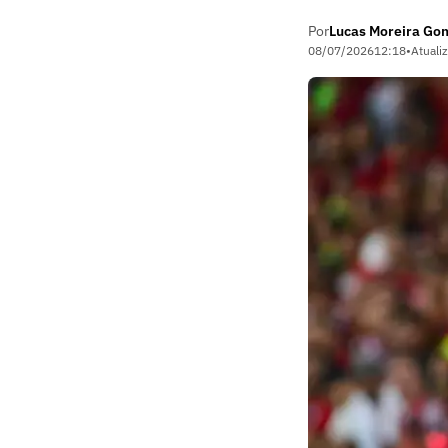
Por
Lucas Moreira Go
08/07/2026
12:18
•
Atuali