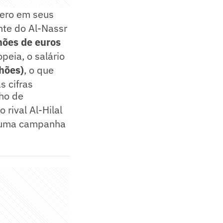
vero em seus
nte do Al-Nassr
hões de euros
peia, o salário
hões)
, o que
 cifras
ho de
 rival Al-Hilal
om uma campanha