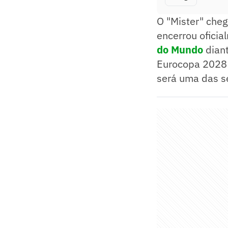
O "Mister" che
encerrou oficia
do Mundo
diant
Eurocopa 2028 e
será uma das s