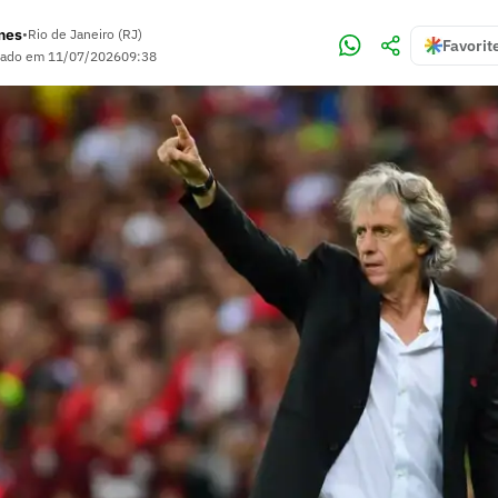
mes
•
Rio de Janeiro (RJ)
Favorit
zado em
11/07/2026
09:38