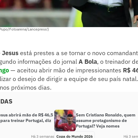
 Pupo/Fotoarena/Lancepress!)
 Jesus
está prestes a se tornar o novo comandan
egundo informações do jornal
A Bola
, o treinador 
ngo
— aceitou abrir mão de impressionantes
R$ 4
lizar o desejo de dirigir a equipe de seu país nata
o nos próximos dias.
ADAS
esus abrirá mão de R$ 46,5
Sem Cristiano Ronaldo, quem
para treinar Portugal, diz
assume protagonismo de
Portugal? Veja nomes
Há 3 semanas
Copa do Mundo 2026
Há 3 se