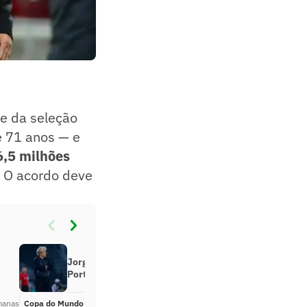
te da seleção
de 71 anos — e
6,5 milhões
l. O acordo deve
Jorge Jesus será o novo técnico de
Portugal, diz jornal ‘A Bola’
manas
Copa do Mundo 2026
Há 3 semanas