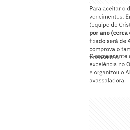
Para aceitar o 
vencimentos. Em
(equipe de Cris
por ano (cerca
fixado será de
comprova o tam
O comandante d
financeiras.
excelência no O
e organizou o A
avassaladora.