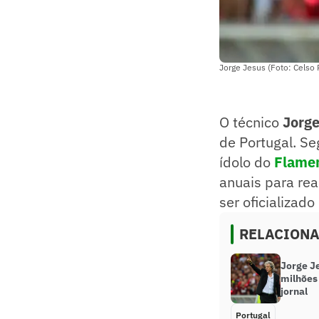
Jorge Jesus (Foto: Celso
O técnico
Jorge
de Portugal. S
ídolo do
Flame
anuais para rea
ser oficializad
RELACION
Jorge J
milhões 
jornal
Portugal