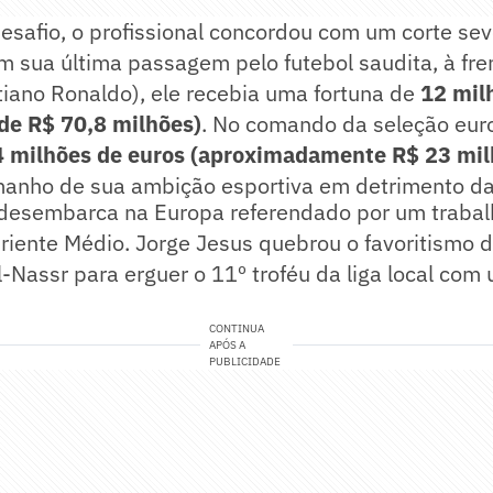
desafio, o profissional concordou com um corte se
 sua última passagem pelo futebol saudita, à fre
tiano Ronaldo), ele recebia uma fortuna de
12 mil
 de R$ 70,8 milhões)
. No comando da seleção euro
4 milhões de euros (aproximadamente R$ 23 mil
anho de sua ambição esportiva em detrimento das
esembarca na Europa referendado por um trabal
riente Médio. Jorge Jesus quebrou o favoritismo do
l-Nassr para erguer o 11º troféu da liga local c
CONTINUA
APÓS A
PUBLICIDADE