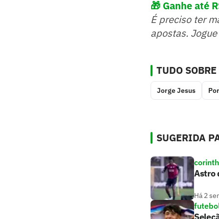
🎁 Ganhe até 
É preciso ter m
apostas. Jogue
TUDO SOBRE
Jorge Jesus
Por
SUGERIDA PA
corint
Astro 
Há 2 se
futebo
Seleçã