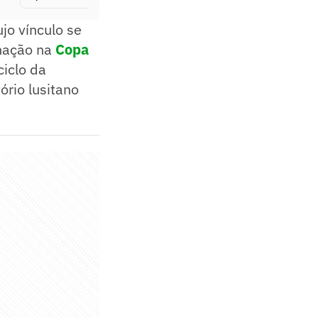
ujo vínculo se
inação na
Copa
iclo da
ório lusitano