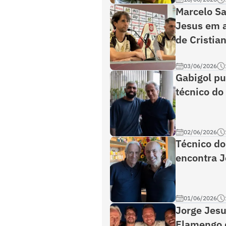
Marcelo Sa
Jesus em a
de Cristia
03/06/2026
Gabigol pu
técnico d
02/06/2026
Técnico d
encontra J
01/06/2026
Jorge Jesu
Flamengo 