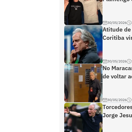
30/05/2026
Atitude de
Coritiba v
30/05/2026
No Maraca
de voltar 
30/05/2026
Torcedore
Jorge Jesus