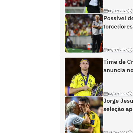
08/07/2026
Possível d
torcedores
07/07/2026
Time de Cr
anuncia no
03/07/2026
Jorge Jesu
seleção a
18/06/2026