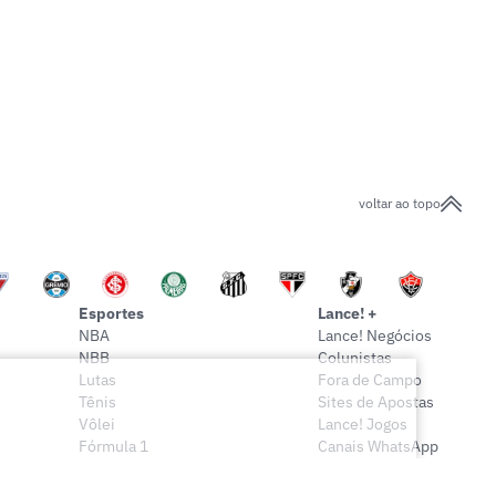
voltar ao topo
Esportes
Lance! +
NBA
Lance! Negócios
NBB
Colunistas
Lutas
Fora de Campo
Tênis
Sites de Apostas
Vôlei
Lance! Jogos
Fórmula 1
Canais WhatsApp
Onde assistir
Sócio Lance!
Mais esportes
Lance! Indica