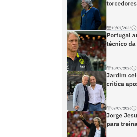
torcedores
10/07/2026
Portugal a
técnico da
10/07/2026
Jardim cel
critica ap
09/07/2026
Jorge Jesu
para treina