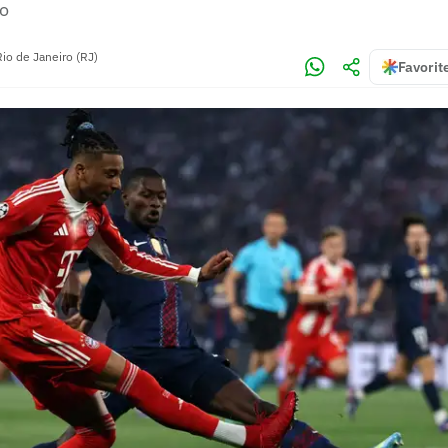
io
Rio de Janeiro (RJ)
Favorit