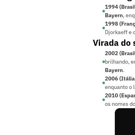
1994 (Brasil
Bayern
, en
1998 (França
Djorkaeff e 
Virada do 
2002 (Brasi
brilhando, 
Bayern
.
2006 (Itália
enquanto o l
2010 (Espan
os nomes do 