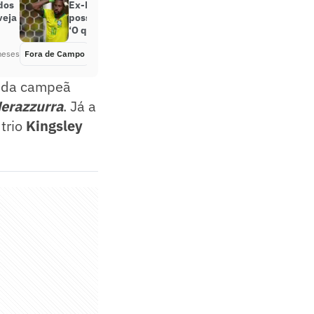
dos
Ex-Flamengo e Palmeiras opina
veja
possível convocação de Neymar:
‘O que estava faltando’
meses
Fora de Campo
Há 2 meses
do da campeã
erazzurra
. Já a
trio
Kingsley