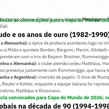
a do tempo dessa dinastia que conecta
Munique
e
odas as convocações para a Copa do Mundo 20
ial:
tudo e os anos de ouro (1982-1990
a x Alemanha):
o ápice da profecia aconteceu logo no iníc
 a Milão o quinteto Bordon, Bergomi, Marini, Altobelli e
ponderam com o trio do Bayern: Breitner, Rummenigge
tina x Alemanha):
o clube alemão cedeu Matthäus, Hoe
cou presença justamente com Rummenigge, que havia tr
nha x Argentina):
inversão de papéis. O time de Muni
 Reuter e Kohler, enquanto a equipe italiana foi represe
rehme, Matthäus e Klinsmann.
ncia convocados para Copa do Mundo de 2026; ve
lobais na década de 90 (1994-199