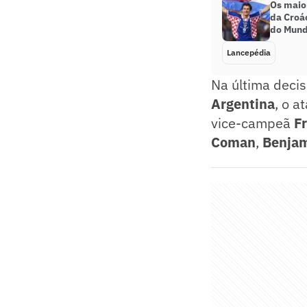
Os maior
da Croác
do Mun
Lancepédia
Na última deci
Argentina
, o a
vice-campeã
F
Coman
,
Benja