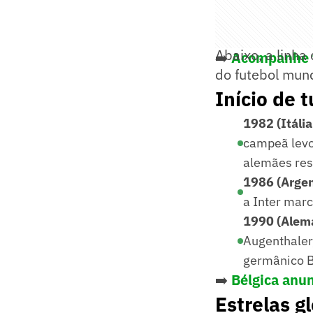
Abaixo, a linh
➡️
Acompanhe t
do futebol mund
Início de 
1982 (Itáli
campeã levou
alemães res
1986 (Argen
a Inter mar
1990 (Alema
Augenthaler,
germânico B
➡️
Bélgica anu
Estrelas g