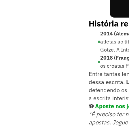
História r
2014 (Alema
atletas ao t
Götze. A Int
2018 (Franç
os croatas P
Entre tantas le
dessa escrita.
defendendo os d
a escrita inter
⚽
Aposte nos j
*É preciso ter 
apostas. Jogue