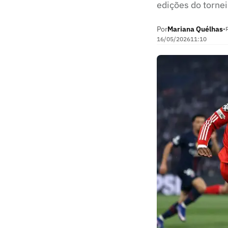
edições do torne
Por
Mariana Quélhas
•
16/05/2026
11:10