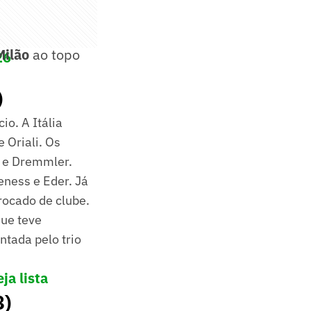
Milão
ao topo
26
)
io. A Itália
 Oriali. Os
 e Dremmler.
ness e Eder. Já
ocado de clube.
que teve
ntada pelo trio
ja lista
8)