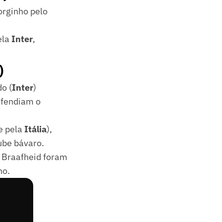
orginho pelo
ela
Inter
,
)
o (
Inter
)
efendiam o
(e pela
Itália
),
ube bávaro.
e Braafheid foram
no.