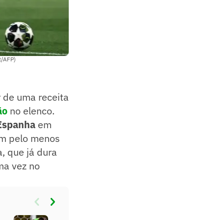
t/AFP)
r de uma receita
ão
no elenco.
Espanha
em
com pelo menos
, que já dura
ma vez no