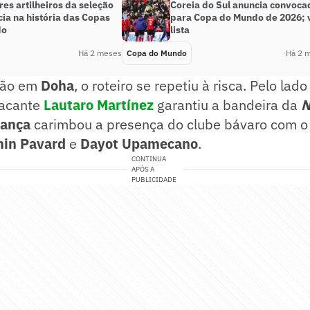
es artilheiros da seleção
Coreia do Sul anuncia convoca
ia na história das Copas
para Copa do Mundo de 2026; 
do
lista
Há 2 meses
Copa do Mundo
Há 2 
são em
Doha
, o roteiro se repetiu à risca. Pelo la
tacante
Lautaro Martínez
garantiu a bandeira da
N
rança
carimbou a presença do clube bávaro com o 
min Pavard
e
Dayot Upamecano
.
CONTINUA
APÓS A
PUBLICIDADE