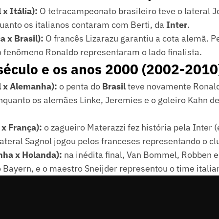
 x Itália):
O tetracampeonato brasileiro teve o lateral J
quanto os italianos contaram com Berti, da
Inter
.
 x Brasil):
O francês Lizarazu garantiu a cota alemã. P
o fenômeno Ronaldo representaram o lado finalista.
século e os anos 2000 (2002-2010
l x Alemanha):
o penta do
Brasil
teve novamente Ronald
enquanto os alemães Linke, Jeremies e o goleiro Kahn d
 x França):
o zagueiro Materazzi fez história pela Inter 
ateral Sagnol jogou pelos franceses representando o cl
ha x Holanda):
na inédita final, Van Bommel, Robben 
Bayern, e o maestro Sneijder representou o time italia