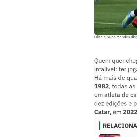
Olise e Nuno Mendes disp
Quem quer cheg
infalível: ter j
Há mais de qua
1982
, todas a
um atleta de ca
dez edições e p
Catar
, em
202
RELACION