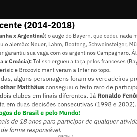
ecente (2014-2018)
nha x Argentina):
o auge do Bayern, que cedeu nada 
ítulo alemão: Neuer, Lahm, Boateng, Schweinsteiger, Mül
er garantiu sua vaga com os argentinos Campagnaro, Ál
a x Croácia):
Tolisso ergueu a taça pelos franceses (Ba
erisic e Brozovic mantiveram a Inter no topo.
ndas, alguns personagens foram os verdadeiros pr
Lothar Matthäus
conseguiu o feito raro de participa
ois clubes em finais diferentes. Já
Ronaldo Fen
ista em duas decisões consecutivas (1998 e 2002).
ogos do Brasil e pelo Mundo!
mais de 18 anos para participar de qualquer ativid
 de forma responsável.
CONTINUA