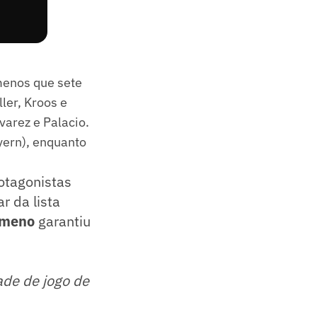
menos que sete
ler, Kroos e
varez e Palacio.
yern), enquanto
otagonistas
r da lista
ômeno
garantiu
ade de jogo de