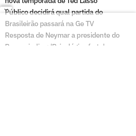
nova temporada de Ted Lasso
Público decidirá qual partida do
Brasileirão passará na Ge TV
Resposta de Neymar a presidente do
Remo viraliza: 'Psicológico forte'
Torcida do Corinthians reage à chegada
de Wesley ao Cruzeiro: 'Não foi'
Bárbara Coelho confia no Fluminense
contra o Vasco, mas aponta falta de
coragem
'Vagabundeando': Neymar provoca
presidente do Remo nas redes