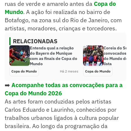
ruas de verde e amarelo antes da
Copa do
Mundo
. A ação foi realizada no bairro de
Botafogo, na zona sul do Rio de Janeiro, com
artistas, moradores, crianças e torcedores.
RELACIONADAS
Entenda qual a relação
Coreia do Sul 
do Bayern de Munique
convocados p
com as finais de Copa do
do Mundo de 2
Mundo
lista
Copa do Mundo
Há 2 meses
Copa do Mundo
➡️
Acompanhe todas as convocações para a
Copa do Mundo 2026
As artes foram conduzidas pelos artistas
Carlos Eduardo e Laurinho, conhecidos por
trabalhos urbanos ligados à cultura popular
brasileira. Ao longo da programação da