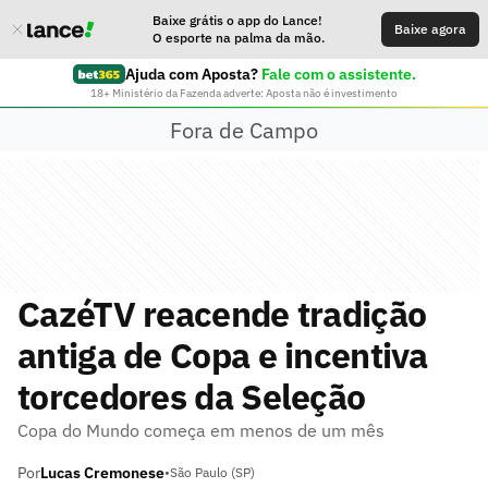
Baixe grátis o app do Lance!
Baixe agora
O esporte na palma da mão.
Ajuda com Aposta?
Fale com o assistente.
18+ Ministério da Fazenda adverte: Aposta não é investimento
Fora de Campo
CazéTV reacende tradição
antiga de Copa e incentiva
torcedores da Seleção
Copa do Mundo começa em menos de um mês
Por
Lucas Cremonese
•
São Paulo (SP)