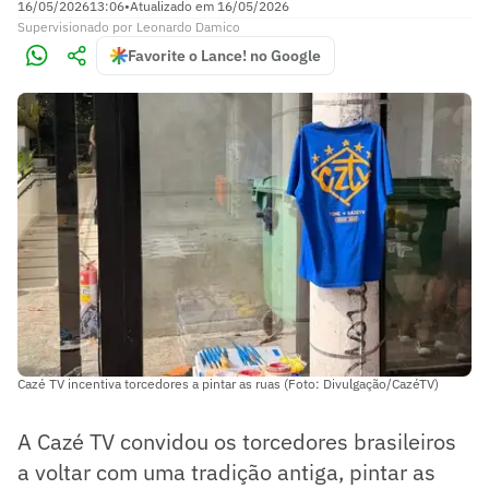
16/05/2026
13:06
•
Atualizado em
16/05/2026
Supervisionado
por
Leonardo Damico
Favorite o Lance! no Google
Cazé TV incentiva torcedores a pintar as ruas (Foto: Divulgação/CazéTV)
A Cazé TV convidou os torcedores brasileiros
a voltar com uma tradição antiga, pintar as