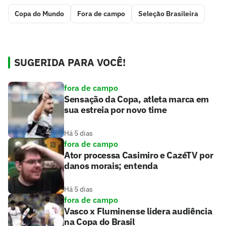
Copa do Mundo
Fora de campo
Seleção Brasileira
SUGERIDA PARA VOCÊ!
fora de campo
Sensação da Copa, atleta marca em
sua estreia por novo time
Há 5 dias
fora de campo
Ator processa Casimiro e CazéTV por
danos morais; entenda
Há 5 dias
fora de campo
Vasco x Fluminense lidera audiência
na Copa do Brasil