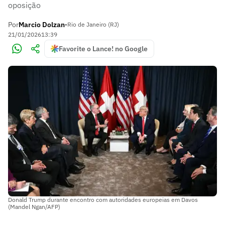
oposição
Por
Marcio Dolzan
•
Rio de Janeiro (RJ)
21/01/2026
13:39
Favorite o Lance! no Google
Donald Trump durante encontro com autoridades europeias em Davos
(Mandel Ngan/AFP)