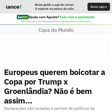
Baixe grátis o app do Lance!
Baixe agora
O esporte na palma da mão.
Ajuda com Aposta?
Fale com o assistente.
18+ Ministério da Fazenda adverte: Aposta não é investimento
Copa do Mundo
Europeus querem boicotar a
Copa por Trump x
Groenlândia? Não é bem
assim…
Declarações são isoladas e partem de políticos de