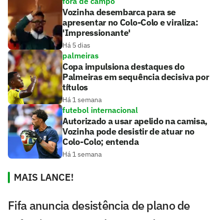
fora de campo
Vozinha desembarca para se
apresentar no Colo-Colo e viraliza:
'Impressionante'
Há 5 dias
palmeiras
Copa impulsiona destaques do
Palmeiras em sequência decisiva por
títulos
Há 1 semana
futebol internacional
Autorizado a usar apelido na camisa,
Vozinha pode desistir de atuar no
Colo-Colo; entenda
Há 1 semana
MAIS LANCE!
Fifa anuncia desistência de plano de