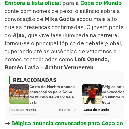
Embora a lista oficial
para a
Copa do Mundo
conte com nomes de peso, o silêncio sobre a
convocação de
Mika Godts
ecoou mais alto
que as presenças confirmadas. O jovem ponta
do
Ajax
, que vive fase iluminada na carreira,
tornou-se o principal tópico de debate global,
superando até as ausências de veteranos e
nomes consolidados como
Loïs Openda
,
Roméo Lavia
e
Arthur Vermeeren
.
RELACIONADAS
Costa do Marfim anuncia
Bélgica anunc
convocados para Copa
convocados p
do Mundo de 2026; veja
do Mundo de 2
lista
lista
Copa do Mundo
Há 2 meses
Copa do Mundo
➡️
Bélgica anuncia convocados para Copa do