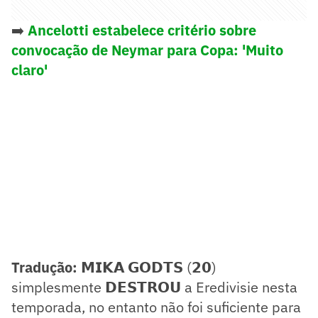
➡️
Ancelotti estabelece critério sobre
convocação de Neymar para Copa: 'Muito
claro'
Tradução:
𝗠𝗜𝗞𝗔 𝗚𝗢𝗗𝗧𝗦 (𝟮𝟬)
simplesmente 𝗗𝗘𝗦𝗧𝗥𝗢𝗨 a Eredivisie nesta
temporada, no entanto não foi suficiente para