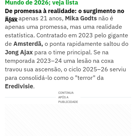
Mundo de 2026; veja lista
De promessa à realidade: o surgimento no
Com apenas 21 anos,
Mika Godts
não é
Ajax
apenas uma promessa, mas uma realidade
estatística. Contratado em 2023 pelo gigante
de
Amsterdã,
o ponta rapidamente saltou do
Jong Ajax
para o time principal. Se na
temporada 2023–24 uma lesão na coxa
travou sua ascensão, o ciclo 2025–26 serviu
para consolidá-lo como o "terror" da
Eredivisie
.
CONTINUA
APÓS A
PUBLICIDADE