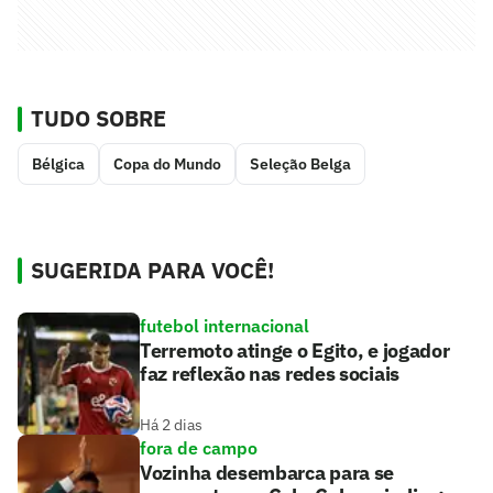
TUDO SOBRE
Bélgica
Copa do Mundo
Seleção Belga
SUGERIDA PARA VOCÊ!
futebol internacional
Terremoto atinge o Egito, e jogador
faz reflexão nas redes sociais
Há 2 dias
fora de campo
Vozinha desembarca para se