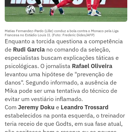
Matias Fernandez-Pardo (Lille) conduz a bola contra o Monaco pela Liga
Francesa no Estádio Louis II. (Foto: Frederic Dides/AFP)
Enquanto a torcida questiona a competência
de
Rudi Garcia
no comando da seleção,
especialistas buscam explicações táticas e
psicológicas. O jornalista
Rafael Oliveira
levantou uma hipótese de "prevenção de
danos". Segundo informado, a ausência de
Mika pode ser uma tentativa do técnico de
evitar um vestiário inflamado.
Com
Jeremy Doku
e
Leandro Trossard
estabelecidos na ponta esquerda, o treinador
teria receio de que Godts, em sua fase atual,
não aceitasse bem a reserva ou os poucos