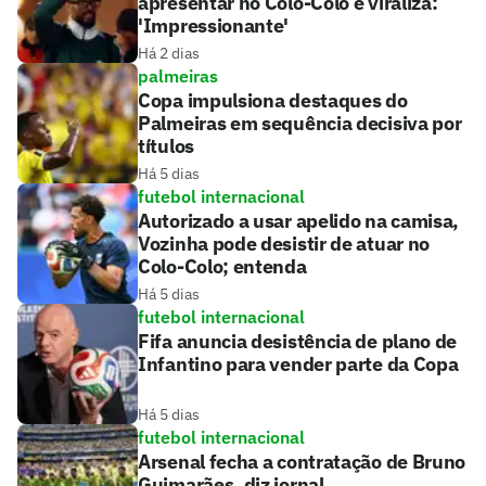
apresentar no Colo-Colo e viraliza:
'Impressionante'
Há 2 dias
palmeiras
Copa impulsiona destaques do
Palmeiras em sequência decisiva por
títulos
Há 5 dias
futebol internacional
Autorizado a usar apelido na camisa,
Vozinha pode desistir de atuar no
Colo-Colo; entenda
Há 5 dias
futebol internacional
Fifa anuncia desistência de plano de
Infantino para vender parte da Copa
Há 5 dias
futebol internacional
Arsenal fecha a contratação de Bruno
Guimarães, diz jornal