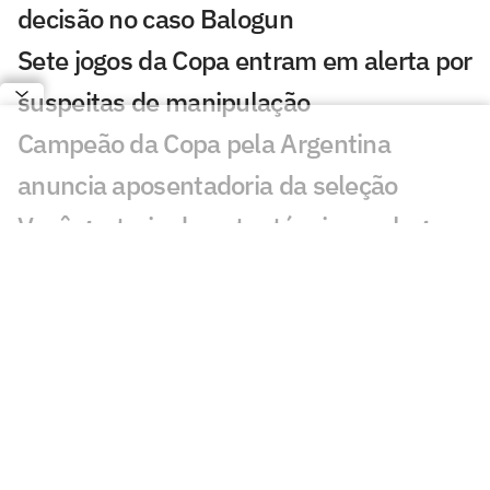
decisão no caso Balogun
Sete jogos da Copa entram em alerta por
suspeitas de manipulação
Campeão da Copa pela Argentina
anuncia aposentadoria da seleção
Você gostaria de outro técnico no lugar
de Ancelotti na Seleção? Vote
Argentinos detonam Ronaldo e
Ronaldinho na final da Copa: 'Pitoresco'
Zubeldía define futuro no Fluminense
após sondagem do Equador
Confira quais clubes mais receberam