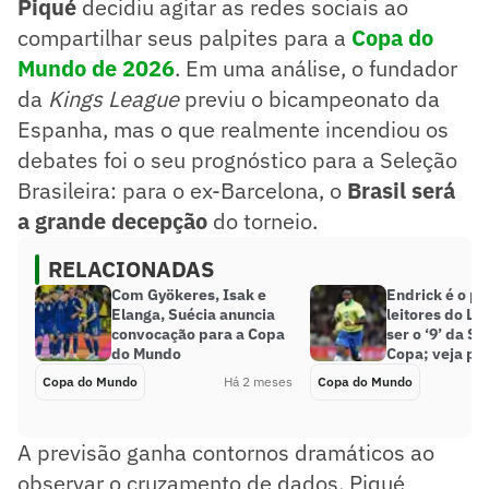
Piqué
decidiu agitar as redes sociais ao
compartilhar seus palpites para a
Copa do
Mundo de 2026
. Em uma análise, o fundador
da
Kings League
previu o bicampeonato da
Espanha, mas o que realmente incendiou os
debates foi o seu prognóstico para a Seleção
Brasileira: para o ex-Barcelona, o
Brasil será
a grande decepção
do torneio.
RELACIONADAS
Com Gyökeres, Isak e
Endrick é o pr
Elanga, Suécia anuncia
leitores do La
convocação para a Copa
ser o ‘9’ da S
do Mundo
Copa; veja pó
Copa do Mundo
Há 2 meses
Copa do Mundo
A previsão ganha contornos dramáticos ao
observar o cruzamento de dados. Piqué