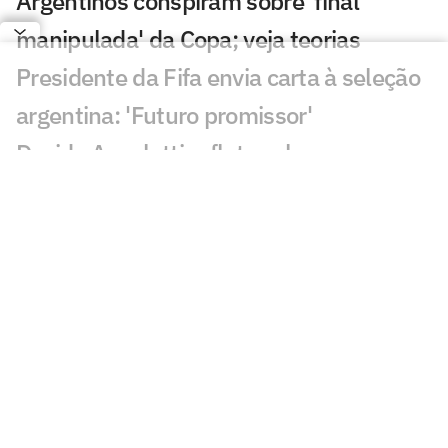
Argentinos conspiram sobre 'final
manipulada' da Copa; veja teorias
Presidente da Fifa envia carta à seleção
argentina: 'Futuro promissor'
Davide Ancelotti reflete sobre
eliminação do Brasil na Copa:
'Decepção'
Sucesso nas redes sociais, Vozinha será
palestrante em evento no Rio
Gigantes da Europa brigam pela
contratação de Yan Diomandé
Jogadores da Espanha são flagrados em