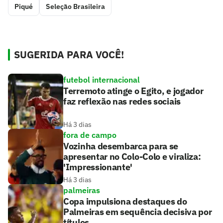
Piqué
Seleção Brasileira
SUGERIDA PARA VOCÊ!
futebol internacional
Terremoto atinge o Egito, e jogador
faz reflexão nas redes sociais
Há 3 dias
fora de campo
Vozinha desembarca para se
apresentar no Colo-Colo e viraliza:
'Impressionante'
Há 3 dias
palmeiras
Copa impulsiona destaques do
Palmeiras em sequência decisiva por
títulos