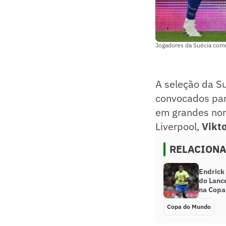
Jogadores da Suécia come
A seleção da Su
convocados par
em grandes nom
Liverpool,
Vikt
RELACION
Endrick 
do Lance
na Copa
Copa do Mundo