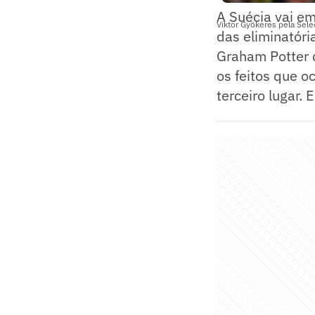
A Suécia vai e
Viktor Gyökeres pela Sel
das eliminatóri
Graham Potter q
os feitos que 
terceiro lugar