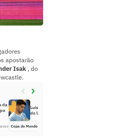
ogadores
os apostarão
nder Isak
, do
ewcastle.
a da
Luis Suárez está fora da pré-lista
opa
do Uruguai para a Copa do Mundo
meses
Copa do Mundo
Há 2 meses