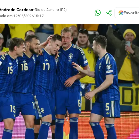
 Andrade Cardoso
•
Rio de Janeiro (RJ)
Favorit
zado em
12/05/2026
15:17