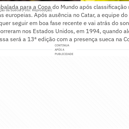
mbalada para a Copa do Mundo após classificaçã
eção da Suécia (Foto: Reprodução)
as europeias. Após ausência no Catar, a equipe do
uer seguir em boa fase recente e vai atrás do son
ocorreram nos Estados Unidos, em 1994, quando a
. Essa será a 13ª edição com a presença sueca na
CONTINUA
APÓS A
PUBLICIDADE