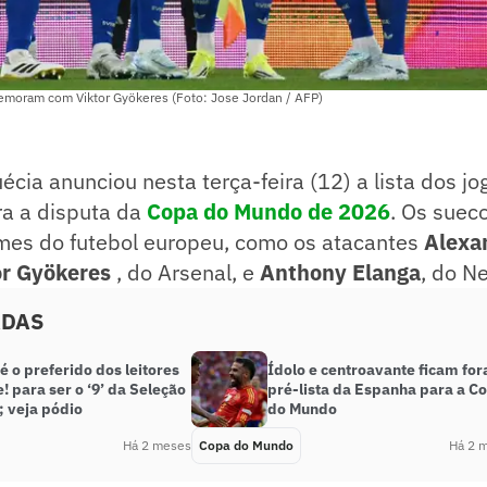
moram com Viktor Gyökeres (Foto: Jose Jordan / AFP)
écia anunciou nesta terça-feira (12) a lista dos j
a a disputa da
Copa do Mundo de 2026
. Os suec
es do futebol europeu, como os atacantes
Alexa
or Gyökeres
, do Arsenal, e
Anthony Elanga
, do N
ADAS
é o preferido dos leitores
Ídolo e centroavante ficam for
! para ser o ‘9’ da Seleção
pré-lista da Espanha para a C
; veja pódio
do Mundo
Há 2 meses
Copa do Mundo
Há 2 