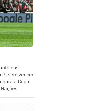
ante nas
o B, sem vencer
a para a Copa
s Nações.