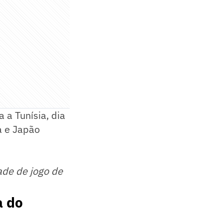
 a Tunísia, dia
a e Japão
ade de jogo de
a do