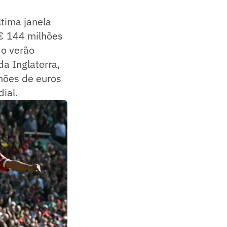
tima janela
 € 144 milhões
do verão
da Inglaterra,
hões de euros
ial.