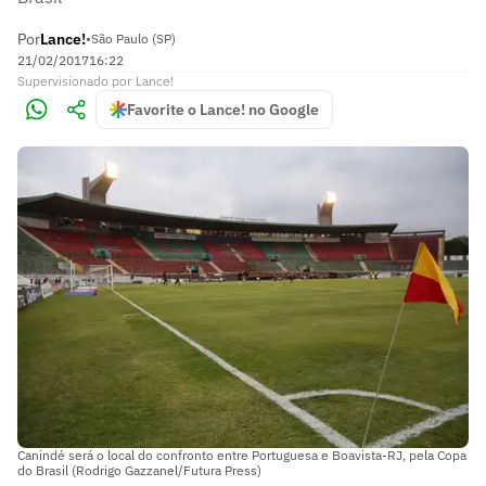
Por
Lance!
•
São Paulo (SP)
21/02/2017
16:22
Supervisionado
por
Lance!
Favorite o Lance! no Google
Canindé será o local do confronto entre Portuguesa e Boavista-RJ, pela Copa
do Brasil (Rodrigo Gazzanel/Futura Press)