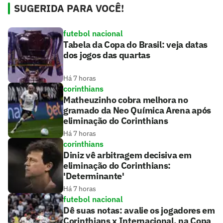
SUGERIDA PARA VOCÊ!
futebol nacional
Tabela da Copa do Brasil: veja datas
dos jogos das quartas
Há 7 horas
corinthians
Matheuzinho cobra melhora no
gramado da Neo Química Arena após
eliminação do Corinthians
Há 7 horas
corinthians
Diniz vê arbitragem decisiva em
eliminação do Corinthians:
'Determinante'
Há 7 horas
futebol nacional
Dê suas notas: avalie os jogadores em
Corinthians x Internacional, na Copa