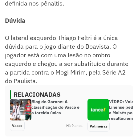
definida nos pênaltis.
Dúvida
O lateral esquerdo Thiago Feltri é a única
dúvida para o jogo diante do Boavista. O
jogador está com uma lesão no ombro
esquerdo e chegou a ser substituído durante
a partida contra o Mogi Mirim, pela Série A2
do Paulista.
RELACIONADAS
Blog do Garone: A
VÍDEO: Volant
classificação do Vasco e
Linense pede 
a torcida única
a Moisés por 
resultou em l
Vasco
Há 9 anos
Palmeiras