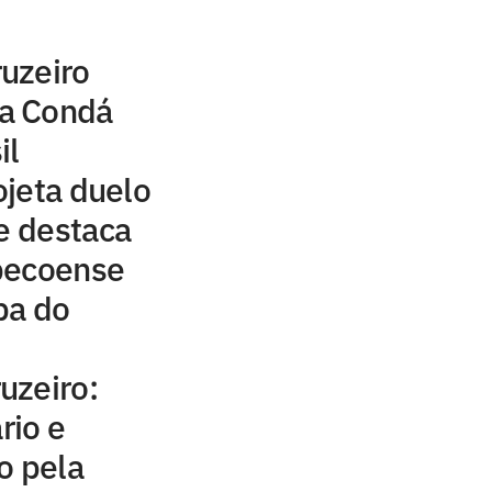
uzeiro
a Condá
il
jeta duelo
 e destaca
pecoense
pa do
uzeiro:
rio e
o pela