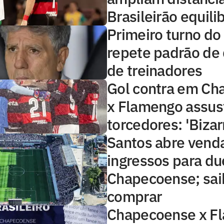
Brasileirão equili
Primeiro turno do 
repete padrão de
de treinadores
Gol contra em Ch
x Flamengo assus
torcedores: 'Bizar
Santos abre vend
ingressos para du
Chapecoense; sa
comprar
Chapecoense x F