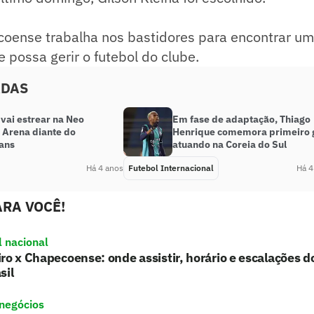
coense trabalha nos bastidores para encontrar u
e possa gerir o futebol do clube.
ADAS
vai estrear na Neo
Em fase de adaptação, Thiago
 Arena diante do
Henrique comemora primeiro 
ians
atuando na Coreia do Sul
Há 4 anos
Futebol Internacional
Há 4
RA VOCÊ!
l nacional
ro x Chapecoense: onde assistir, horário e escalações d
sil
 negócios