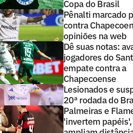
Copa do Brasil
Pênalti marcado 
contra Chapecoen
opiniões na web
Dê suas notas: ava
jogadores do San
empate contra a
Chapecoense
Lesionados e sus
20ª rodada do Bra
Palmeiras e Flam
'invertem papéis'
ampliam distânci