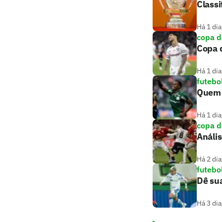
Classi
Há 1 dia
copa d
Copa d
Há 1 dia
futebo
Quem a
Há 1 dia
copa d
Anális
Há 2 dia
futebo
Dê sua
Há 3 dia