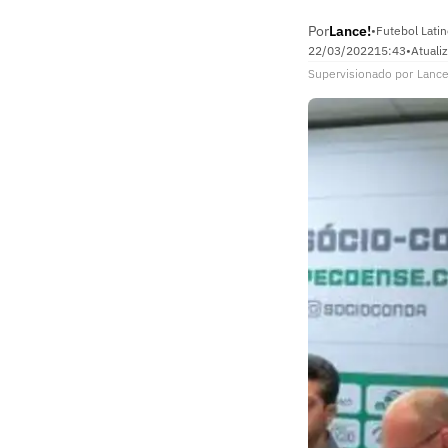
Por
Lance!
•
Futebol Lati
22/03/2022
15:43
•
Atuali
Supervisionado
por
Lance