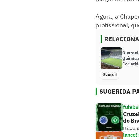
Agora, a Chape
profissional, qu
RELACION
Guarani 
Química
Corinth
Guarani
SUGERIDA PA
futebo
Cruzei
do Bra
Há 1 dia
lance!