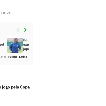
m novo
Eduardo Neto alimenta boas
gol
expectativas em volta ao futebol
japonês
 anos
Futebol Latino
Há 4 anos
o jogo pela Copa