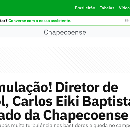
Brasileirão
Tabelas
Vídeo
tar?
Converse com o nosso assistente.
18+ 
Chapecoense
ulação! Diretor de
l, Carlos Eiki Baptist
gado da Chapecoense
pós muita turbulência nos bastidores e queda no camp