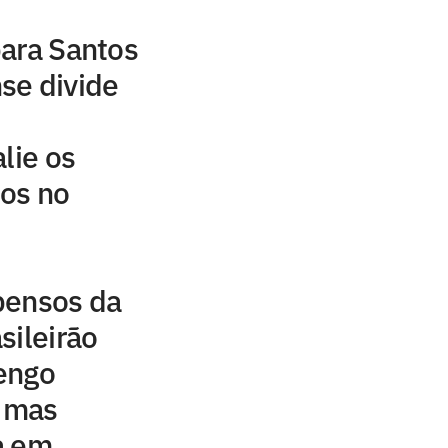
para Santos
se divide
lie os
tos no
pensos da
sileirão
engo
, mas
a em