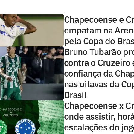
Chapecoense e Cr
empatam na Aren
pela Copa do Bras
Bruno Tubarão pro
contra o Cruzeiro
confiança da Cha
nas oitavas da Co
Brasil
Chapecoense x Cr
onde assistir, horá
escalações do jog