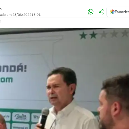
no
Favorit
zado em
23/03/2022
15:01
!