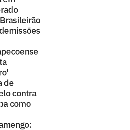
brado
Brasileirão
 demissões
apecoense
ta
ro'
a de
elo contra
iba como
lamengo: