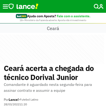
Ajuda com Aposta?
Fale com o assistente.
18+ Ministério da Fazenda adverte: Aposta não é investimento
Ceará
Ceará acerta a chegada do
técnico Dorival Junior
Comandante é aguardado nesta segunda-feira para
assinar contrato e assumir a equipe
Por
Lance!
•
Futebol Latino
28/03/2022
11:20