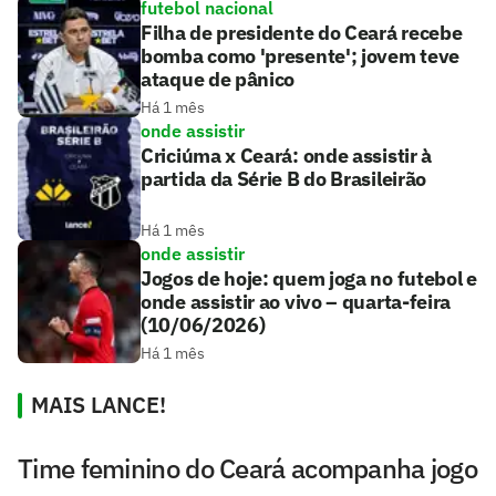
futebol nacional
Filha de presidente do Ceará recebe
bomba como 'presente'; jovem teve
ataque de pânico
Há 1 mês
onde assistir
Criciúma x Ceará: onde assistir à
partida da Série B do Brasileirão
Há 1 mês
onde assistir
Jogos de hoje: quem joga no futebol e
onde assistir ao vivo – quarta-feira
(10/06/2026)
Há 1 mês
MAIS LANCE!
Time feminino do Ceará acompanha jogo