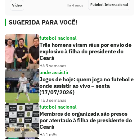
Futebol Internacional
Vídeo
Há 4 anos
SUGERIDA PARA VOCÊ!
futebol nacional
Três homens viram réus por envio de
explosivo à filha do presidente do
Ceará
Há 3 semanas
onde assistir
Jogos de hoje: quem joga no futebol e
onde assistir ao vivo – sexta
(17/07/2026)
Há 3 semanas
futebol nacional
Membros de organizada são presos
por atentado à filha de presidente do
Ceará
Há 1 mês