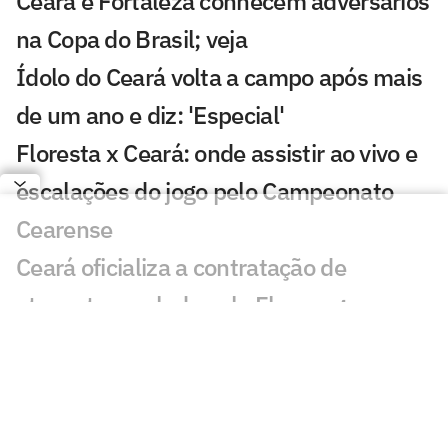
Ceará e Fortaleza conhecem adversários
na Copa do Brasil; veja
Ídolo do Ceará volta a campo após mais
de um ano e diz: 'Especial'
Floresta x Ceará: onde assistir ao vivo e
escalações do jogo pelo Campeonato
Cearense
Ceará oficializa a contratação de
atacante revelado pelo Flamengo
Ceará anuncia a contratação de zagueiro
que estava no Mirassol
Ceará mira mais três reforços no