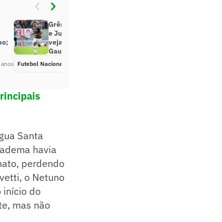
Grêmio é derrotado para o Caxias
e Juventude vence o Santa Cruz;
mo;
veja os resultados de sábado do
Gauchão
 anos
Futebol Nacional
Há 2 anos
rincipais
Água Santa
Diadema havia
nato, perdendo
vetti, o Netuno
início do
te, mas não