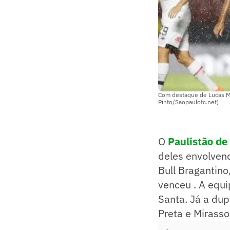
Com destaque de Lucas Mou
Pinto/Saopaulofc.net)
O
Paulistão de
deles envolven
Bull Bragantino
venceu . A equ
Santa. Já a du
Preta e Mirasso