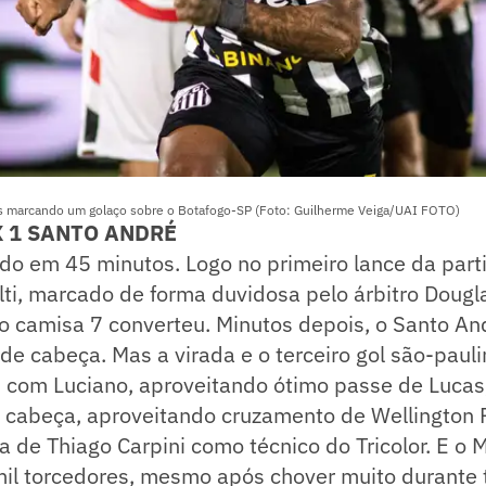
s marcando um golaço sobre o Botafogo-SP (Foto: Guilherme Veiga/UAI FOTO)
X 1 SANTO ANDRÉ
nido em 45 minutos. Logo no primeiro lance da part
lti, marcado de forma duvidosa pelo árbitro Doug
io camisa 7 converteu. Minutos depois, o Santo A
 de cabeça. Mas a virada e o terceiro gol são-paul
l, com Luciano, aproveitando ótimo passe de Lucas,
e cabeça, aproveitando cruzamento de Wellington 
a de Thiago Carpini como técnico do Tricolor. E o
mil torcedores, mesmo após chover muito durante 