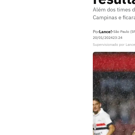
Além dos times d
Campinas e ficar
Por
Lance!
•
São Paulo (S
20/01/2024
23:24
Supervisionado
por
Lance