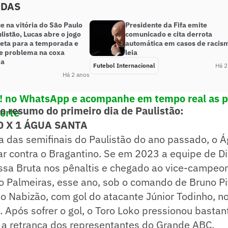
ADAS
 na vitória do São Paulo
Presidente da Fifa emite
listão, Lucas abre o jogo
comunicado e cita derrota
eta para a temporada e
automática em casos de racis
se problema na coxa
leia
pa
Futebol Internacional
Há 2
Há 2 anos
e! no WhatsApp e acompanhe em tempo real as p
 o resumo do primeiro dia de Paulistão:
porte
 X 1 ÁGUA SANTA
 das semifinais do Paulistão do ano passado, o 
tar contra o Bragantino. Se em 2023 a equipe de 
ssa Bruta nos pênaltis e chegado ao vice-campeo
o Palmeiras, esse ano, sob o comando de Bruno Pi
 Nabizão, com gol do atacante Júnior Todinho, no 
Após sofrer o gol, o Toro Loko pressionou bastan
r a retranca dos representantes do Grande ABC.