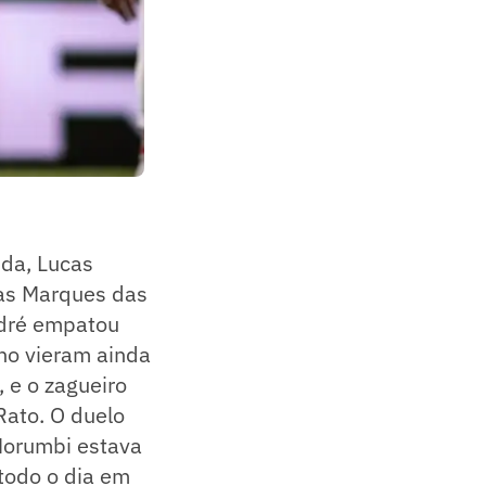
ida, Lucas
las Marques das
ndré empatou
ino vieram ainda
 e o zagueiro
Rato. O duelo
 Morumbi estava
todo o dia em