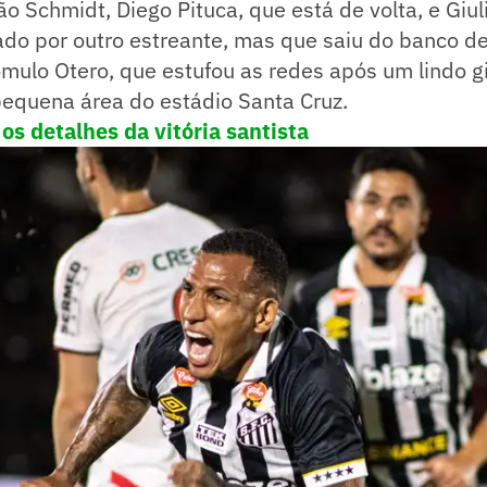
o Schmidt, Diego Pituca, que está de volta, e Giul
cado por outro estreante, mas que saiu do banco de
ulo Otero, que estufou as redes após um lindo gi
pequena área do estádio Santa Cruz.
 os detalhes da vitória santista