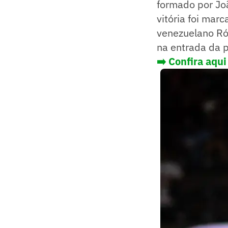
formado por Joã
vitória foi mar
venezuelano Róm
na entrada da 
➡️ Confira aqui