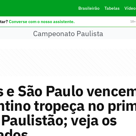
Brasileirão
Tabelas
Vídeo
tar?
Converse com o nosso assistente.
18+ 
Campeonato Paulista
s e São Paulo vence
tino tropeça no pri
 Paulistão; veja os
ados