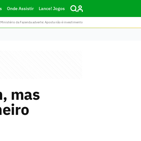
s
Onde Assistir
Lance! Jogos
Ministério da Fazenda adverte: Aposta não é investimento
m, mas
meiro