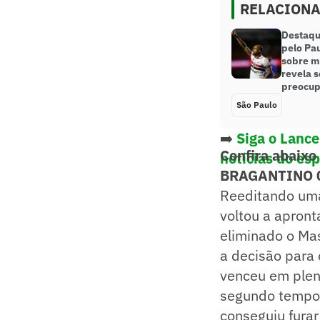
RELACION
Destaque
pelo Pau
sobre m
revela 
preocu
São Paulo
➡️
Siga o Lanc
Confira abaixo
notícias do es
BRAGANTINO 0
Reeditando uma
voltou a apron
eliminado o Ma
a decisão para 
venceu em pleno
segundo tempo. 
conseguiu fura