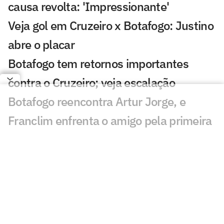
causa revolta: 'Impressionante'
Veja gol em Cruzeiro x Botafogo: Justino
abre o placar
Botafogo tem retornos importantes
contra o Cruzeiro; veja escalação
Botafogo reencontra Artur Jorge, e
Franclim enfrenta o amigo pela primeira
vez
Cruzeiro 1 x 3 Botafogo no Brasileirão
2012; virada com dois de Seedorf
Botafogo anuncia Danilo Pereira como
sexto reforço da janela