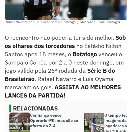
Rafael Navarro abriu o placar para o Botafogo (Foto: Vítor Silva/Botafogo)
O reencontro não poderia ter sido melhor.
Sob
os olhares dos torcedores
no Estádio Nilton
Santos após 18 meses, o
Botafogo
venceu o
Sampaio Corrêa por 2 a 0 neste domingo, em
jogo válido pela 26ª rodada da
Série B do
Brasileirão
. Rafael Navarro e Luís Oyama
marcaram os gols.
ASSISTA AO MELHORES
LANCES DA PARTIDA!
RELACIONADAS
Confiança vence
O tempo fecho
Operário-PR, mas não se
imagens da br
afasta do Z-4
jogadores após
do CSA sobre 