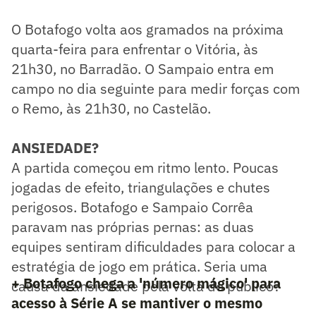
O Botafogo volta aos gramados na próxima
quarta-feira para enfrentar o Vitória, às
21h30, no Barradão. O Sampaio entra em
campo no dia seguinte para medir forças com
o Remo, às 21h30, no Castelão.
ANSIEDADE?
A partida começou em ritmo lento. Poucas
jogadas de efeito, triangulações e chutes
perigosos. Botafogo e Sampaio Corrêa
paravam nas próprias pernas: as duas
equipes sentiram dificuldades para colocar a
estratégia de jogo em prática. Seria uma
+ Botafogo chega a 'número mágico' para
causa da ansiedade pela volta do público?
acesso à Série A se mantiver o mesmo