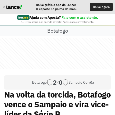
Baixe grátis o app do Lance!
Baixe agora
O esporte na palma da mão.
Ajuda com Aposta?
Fale com o assistente.
18+ Ministério da Fazenda adverte: Aposta não é investimento
Botafogo
2
0
Botafogo
Sampaio Corrêa
Na volta da torcida, Botafogo
vence o Sampaio e vira vice-
líder da Série B