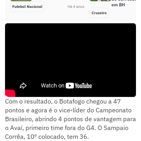
em BH
Futebol Nacional
Há 4 anos
Cruzeiro
Com o resultado, o Botafogo chegou a 47
pontos e agora é o vice-líder do Campeonato
Brasileiro, abrindo 4 pontos de vantagem para
o Avaí, primeiro time fora do G4. O Sampaio
Corrêa, 10º colocado, tem 36.