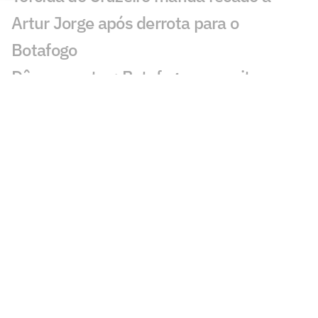
Artur Jorge após derrota para o
Botafogo
Dê suas notas: Botafogo aproveita
chance e bate o Cruzeiro fora de casa
Botafogo vence o Cruzeiro no Mineirão
em reencontro com Artur Jorge
Gol perdido em Cruzeiro x Botafogo
causa revolta: 'Impressionante'
Veja gol em Cruzeiro x Botafogo: Justino
abre o placar
Botafogo tem retornos importantes