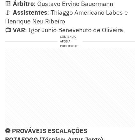
🟨
Árbitro
: Gustavo Ervino Bauermann
🚩
Assistentes
: Thiaggo Americano Labes e
Henrique Neu Ribeiro
📺
VAR
: Igor Junio Benevenuto de Oliveira
CONTINUA
APÓS A
PUBLICIDADE
⚽ PROVÁVEIS ESCALAÇÕES
BOTAFOGO (Técnico: Artur Jorge)