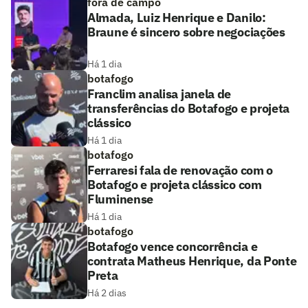
fora de campo
Almada, Luiz Henrique e Danilo:
Braune é sincero sobre negociações
Há 1 dia
botafogo
Franclim analisa janela de
transferências do Botafogo e projeta
clássico
Há 1 dia
botafogo
Ferraresi fala de renovação com o
Botafogo e projeta clássico com
Fluminense
Há 1 dia
botafogo
Botafogo vence concorrência e
contrata Matheus Henrique, da Ponte
Preta
Há 2 dias