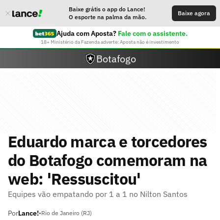
Baixe grátis o app do Lance!
Baixe agora
O esporte na palma da mão.
Ajuda com Aposta?
Fale com o assistente.
18+ Ministério da Fazenda adverte: Aposta não é investimento
Botafogo
Eduardo marca e torcedores
do Botafogo comemoram na
web: 'Ressuscitou'
Equipes vão empatando por 1 a 1 no Nilton Santos
Por
Lance!
•
Rio de Janeiro (RJ)