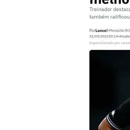
Treinador destac
também ratificou
Por
Lance!
•
Mesquita (RJ
31/03/2021
20:14
•
Atuali
Supervisionado
por
Lance