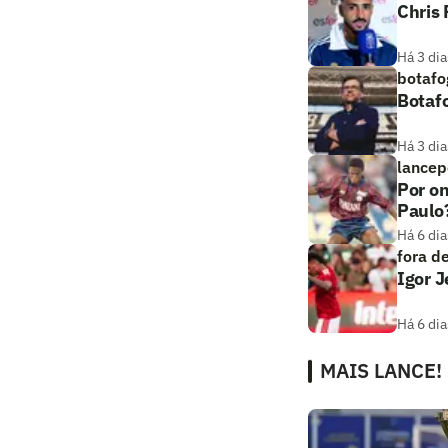
Chris
Há 3 dia
botafo
Botaf
Há 3 dia
lancep
Por on
Paulo
Há 6 dia
fora d
Igor 
Há 6 dia
MAIS LANCE!