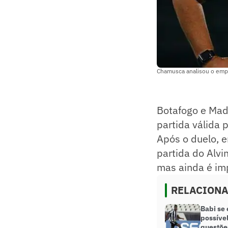
Chamusca analisou o empa
Botafogo e Madu
partida válida 
Após o duelo, e
partida do Alvi
mas ainda é imp
RELACION
Babi se 
possível
questõe