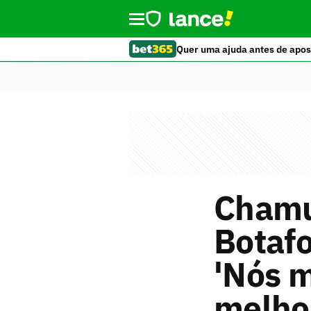
Quer uma ajuda antes de apos
Chamu
Botaf
'Nós 
melho