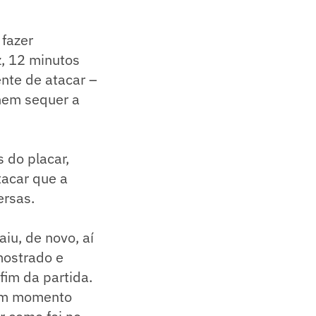
 fazer
, 12 minutos
ente de atacar –
 nem sequer a
 do placar,
tacar que a
ersas.
iu, de novo, aí
mostrado e
fim da partida.
 um momento