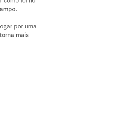
r como foi no
 campo.
 jogar por uma
 torna mais