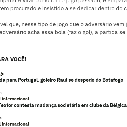
patar e virar como foi no jogo passado, e empata
 tem procurado e insistido a se dedicar dentro do
ável que, nesse tipo de jogo que o adversário vem
adversário acha essa bola (faz o gol), a partida se
RA VOCÊ!
go
da para Portugal, goleiro Raul se despede do Botafogo
s
l internacional
extor contesta mudança societária em clube da Bélgica
s
l internacional