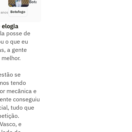
Botafogo contra o Madureira
Botafogo
Há 5 anos
 anos
 elogia
ela posse de
ou o que eu
as, a gente
 melhor.
estão se
amos tendo
hor mecânica e
gente conseguiu
ial, tudo que
petição.
Vasco, e