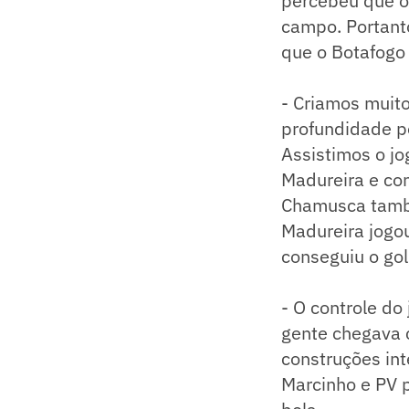
percebeu que o 
campo. Portant
que o Botafogo 
- Criamos muit
profundidade p
Assistimos o jo
Madureira e co
Chamusca tamb
Madureira jogou
conseguiu o gol,
- O controle do
gente chegava 
construções in
Marcinho e PV 