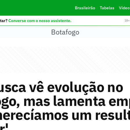
Brasileirão
Tabelas
Vídeo
tar?
Converse com o nosso assistente.
18+ 
Botafogo
sca vê evolução no
ogo, mas lamenta em
merecíamos um resul
r'