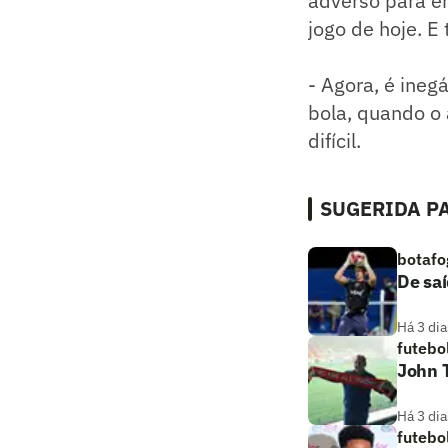
adverso para em
jogo de hoje. E
- Agora, é ineg
bola, quando o 
difícil.
SUGERIDA PA
botafo
De saí
Há 3 dia
futebo
John T
Há 3 dia
futebo