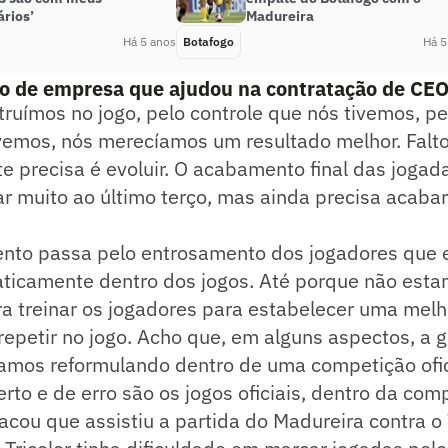
rios’
Madureira
Há 5 anos
Botafogo
Há 5
io de empresa que ajudou na contratação de CEO
truímos no jogo, pelo controle que nós tivemos, p
ivemos, nós merecíamos um resultado melhor. Falt
e precisa é evoluir. O acabamento final das jogad
 muito ao último terço, mas ainda precisa acabar
nto passa pelo entrosamento dos jogadores que 
ticamente dentro dos jogos. Até porque não est
ra treinar os jogadores para estabelecer uma mel
repetir no jogo. Acho que, em alguns aspectos, a 
tamos reformulando dentro de uma competição ofic
rto e de erro são os jogos oficiais, dentro da com
ou que assistiu a partida do Madureira contra o 