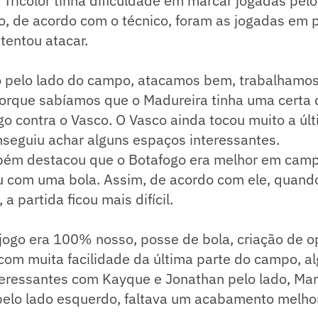
Tricolor tinha dificuldade em marcar jogadas pelo
o, de acordo com o técnico, foram as jogadas em 
tentou atacar.
o pelo lado do campo, atacamos bem, trabalhamos
orque sabíamos que o Madureira tinha uma certa d
go contra o Vasco. O Vasco ainda tocou muito a últ
nseguiu achar alguns espaços interessantes.
ém destacou que o Botafogo era melhor em camp
 com uma bola. Assim, de acordo com ele, quando 
 a partida ficou mais difícil.
 jogo era 100% nosso, posse de bola, criação de o
com muita facilidade da última parte do campo, 
teressantes com Kayque e Jonathan pelo lado, Ma
pelo lado esquerdo, faltava um acabamento melhor