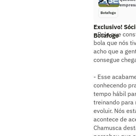
empresá
Botafogo
Exclusivo! Sóc
- Pelo que cons
Botafogo
bola que nós t
acho que a gent
consegue chegar
- Esse acabame
conhecendo pra
tempo hábil pa
treinando para 
evoluir. Nós es
acontece de ace
Chamusca destac