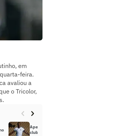
utinho, em
quarta-feira.
ca avaliou a
ue o Tricolor,
s.
Apesar de propostas de outros
no
clubes, Matheus Babi é titular do