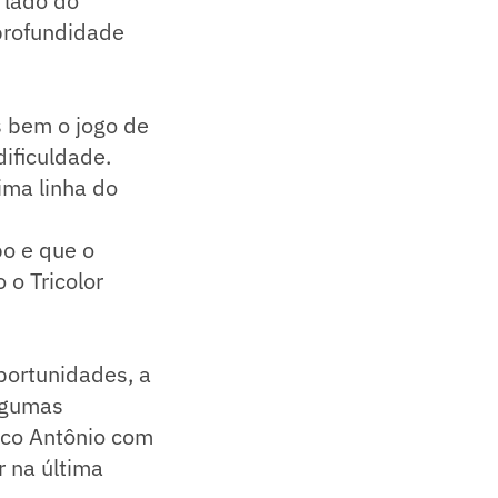
 lado do
profundidade
 bem o jogo de
ificuldade.
ima linha do
o e que o
o Tricolor
portunidades, a
algumas
rco Antônio com
 na última