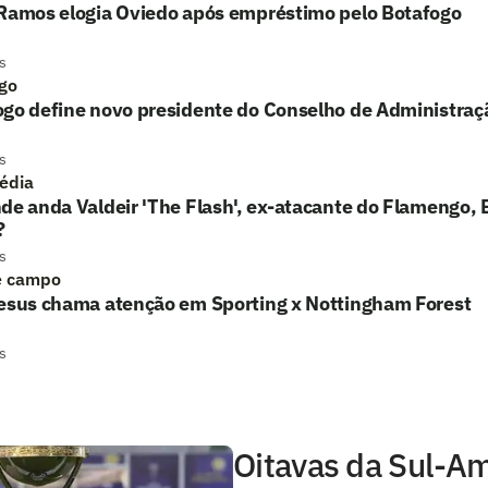
 Ramos elogia Oviedo após empréstimo pelo Botafogo
s
go
ogo define novo presidente do Conselho de Administraç
s
édia
de anda Valdeir 'The Flash', ex-atacante do Flamengo, 
?
s
e campo
Jesus chama atenção em Sporting x Nottingham Forest
s
Oitavas da Sul-A