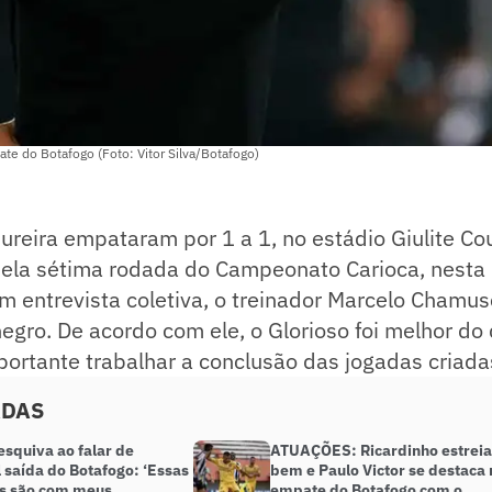
te do Botafogo (Foto: Vitor Silva/Botafogo)
reira empataram por 1 a 1, no estádio Giulite Co
pela sétima rodada do Campeonato Carioca, nesta 
m entrevista coletiva, o treinador Marcelo Chamus
negro. De acordo com ele, o Glorioso foi melhor do q
ortante trabalhar a conclusão das jogadas criada
ADAS
esquiva ao falar de
ATUAÇÕES: Ricardinho estreia
 saída do Botafogo: ‘Essas
bem e Paulo Victor se destaca 
s são com meus
empate do Botafogo com o