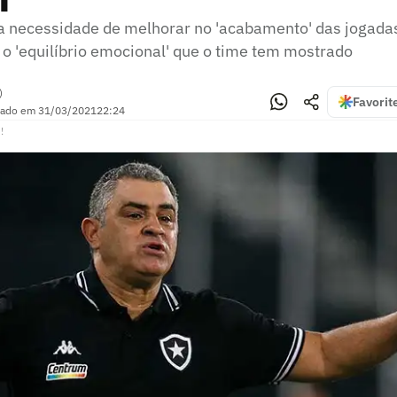
a necessidade de melhorar no 'acabamento' das jogadas
 o 'equilíbrio emocional' que o time tem mostrado
)
Favorit
zado em
31/03/2021
22:24
!