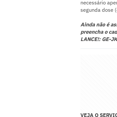
necessário ape
segunda dose (
Ainda não é a
preencha o cad
LANCE!: GE-J
VEJA O SERVI