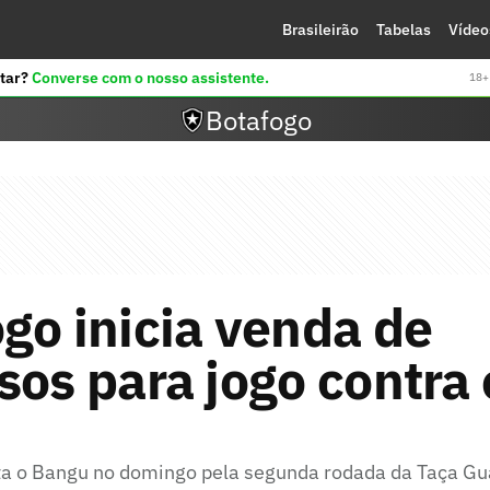
Brasileirão
Tabelas
Vídeo
tar?
Converse com o nosso assistente.
18+ 
Botafogo
go inicia venda de
sos para jogo contra 
u
ta o Bangu no domingo pela segunda rodada da Taça G