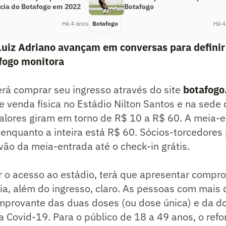
ncia do Botafogo em 2022
Botafogo
Há 4 anos
Botafogo
Há 4
Luiz Adriano avançam em conversas para definir
fogo monitora
rá comprar seu ingresso através do site
botafogo
 venda física no Estádio Nilton Santos e na sede
alores giram em torno de R$ 10 a R$ 60. A meia-e
 enquanto a inteira está R$ 60. Sócios-torcedore
ão da meia-entrada até o check-in grátis.
r o acesso ao estádio, terá que apresentar compr
ia, além do ingresso, claro. As pessoas com mais
mprovante das duas doses (ou dose única) e da do
a Covid-19. Para o público de 18 a 49 anos, o refo