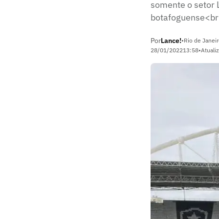
somente o setor L
botafoguense<b
Por
Lance!
•
Rio de Janeir
28/01/2022
13:58
•
Atuali