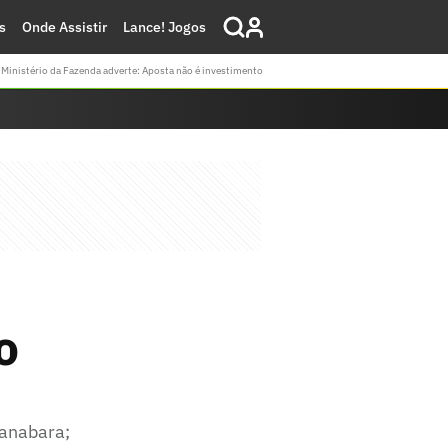
s
Onde Assistir
Lance! Jogos
Ministério da Fazenda adverte: Aposta não é investimento
o
uanabara;