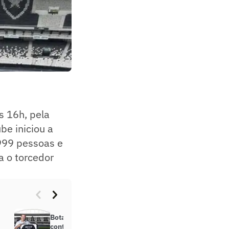
s 16h, pela
ube iniciou a
.999 pessoas e
a o torcedor
Botafogo e John Textor assinam
contrato mútuo e dão mais um