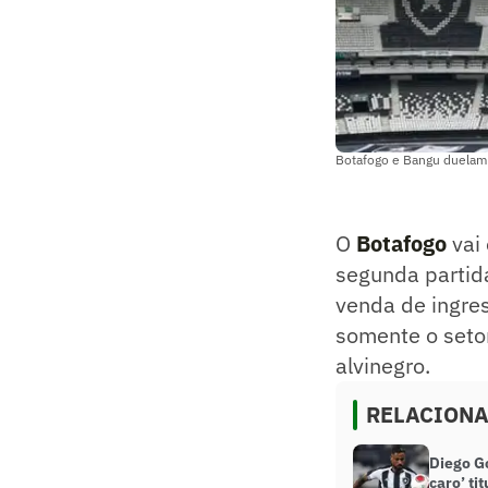
Botafogo e Bangu duelam 
O
Botafogo
vai
segunda partid
venda de ingres
somente o setor
alvinegro.
RELACION
​Diego 
caro’ ti