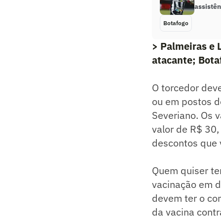
assistê
Botafogo
> Palmeiras e 
atacante; Bota
O torcedor deve
ou em postos de
Severiano. Os v
valor de R$ 30,
descontos que v
Quem quiser te
vacinação em d
devem ter o co
da vacina contr