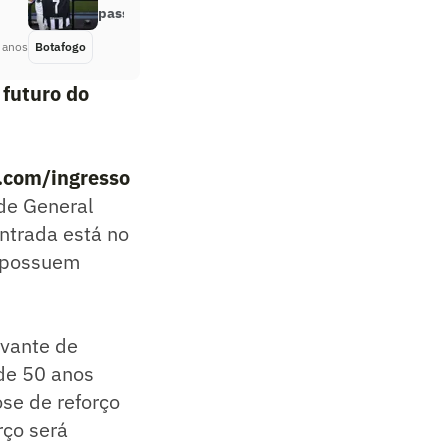
passo pela venda da SAF
 anos
Botafogo
Há 4 anos
 futuro do
.com/ingresso
 de General
ntrada está no
s possuem
ovante de
 de 50 anos
se de reforço
rço será