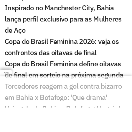
Inspirado no Manchester City, Bahia
lança perfil exclusivo para as Mulheres
de Aço
Copa do Brasil Feminina 2026: veja os
confrontos das oitavas de final
Copa do Brasil Feminina define oitavas
de final em sorteio na próxima segunda
Torcedores reagem a gol contra bizarro
em Bahia x Botafogo: 'Que drama'
Veja gols de Bahia x Botafogo: Huguinho
faz golaço, mas Tricolor vira
Lesionados, suspensos e convocados da