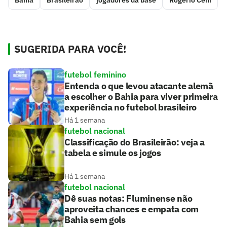
Bahia
Brasileirão
jogadores da base
Rogério Ceni
SUGERIDA PARA VOCÊ!
futebol feminino
Entenda o que levou atacante alemã
a escolher o Bahia para viver primeira
experiência no futebol brasileiro
Há 1 semana
futebol nacional
Classificação do Brasileirão: veja a
tabela e simule os jogos
Há 1 semana
futebol nacional
Dê suas notas: Fluminense não
aproveita chances e empata com
Bahia sem gols