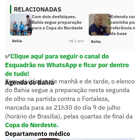
RELACIONADAS
Com dois desfalques,
Entenda como
Bahia segue preparação
caminha para 
para a Copa do Nordeste
referência nas
de base
Bahia
Há 1 ano
Bahia
✅
Clique aqui para seguir o canal do
Esquadrão no WhatsApp e ficar por dentro
de tudo!
Com atividades de manhã e de tarde, o elenco
Agenda do Bahia
do Bahia segue a preparação nesta segunda
de olho na partida contra o Fortaleza,
marcada para as 21h30 do dia 9 de julho
(horário de Brasília), pelas quartas de final da
Copa do Nordeste.
Departamento médico