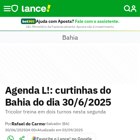
Ajuda com Aposta?
Fale com o assistente.
18+ Ministério da Fazenda adverte: Aposta não é investimento
Bahia
Agenda L!: curtinhas do
Bahia do dia 30/6/2025
Tricolor treina em dois turnos nesta segunda
Por
Rafael do Carmo
•
Salvador (BA)
30/06/2025
04:00
•
Atualizado em
03/09/2025
Favorite o Lance! no Google