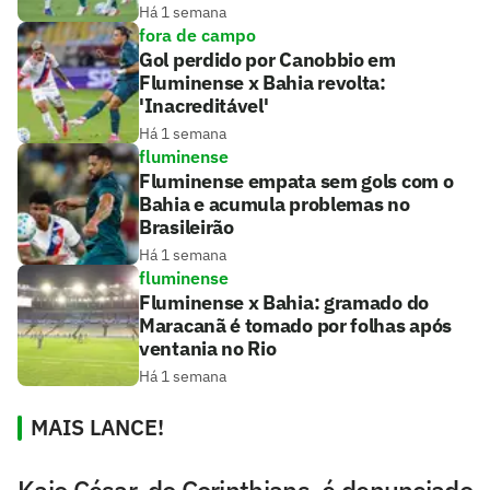
Há 1 semana
fora de campo
Gol perdido por Canobbio em
Fluminense x Bahia revolta:
'Inacreditável'
Há 1 semana
fluminense
Fluminense empata sem gols com o
Bahia e acumula problemas no
Brasileirão
Há 1 semana
fluminense
Fluminense x Bahia: gramado do
Maracanã é tomado por folhas após
ventania no Rio
Há 1 semana
MAIS LANCE!