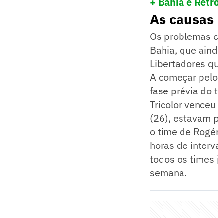
+ Bahia e Retr
As causas 
Os problemas c
Bahia, que aind
Libertadores q
A começar pelo 
fase prévia do t
Tricolor venceu
(26), estavam p
o time de Rogé
horas de interv
todos os times
semana.