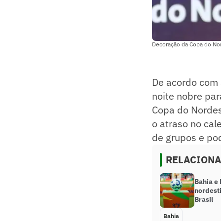
Decoração da Copa do Nor
De acordo com a
noite nobre par
Copa do Nordest
o atraso no cal
de grupos e po
RELACION
Bahia e
nordest
Brasil
Bahia