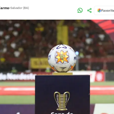
 Carmo
•
Salvador (BA)
Favorit