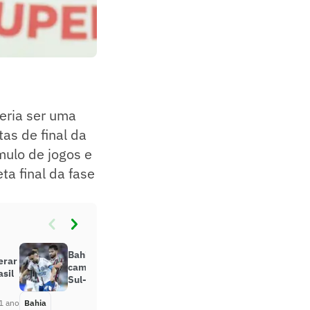
veria ser uma
as de final da
mulo de jogos e
ta final da fase
Bahia tem Fluminense pelo
erar
caminho em possível oitavas da
sil
Sul-Americana
1 ano
Bahia
Há 1 ano