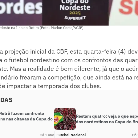
deste na Ilha do Retiro (Foto: Marlon Costa/AGIF)
 projeção inicial da CBF, esta quarta-feira (4) de
a o futebol nordestino com os confrontos das quart
e. Mas a realidade é bem diferente, já que o acú
endário frearam a competição, que ainda está na re
de impactar a temporada dos clubes.
ADAS
 Retrô fazem confronto
Restam quatro: veja o que esp
ino nas oitavas da Copa do
dos nordestinos na Copa do Bra
Há 1 ano
Futebol Nacional
Há 