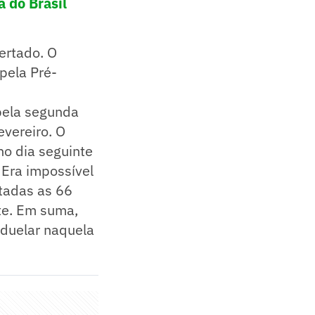
a do Brasil
ertado. O
pela Pré-
 pela segunda
evereiro. O
no dia seguinte
 Era impossível
itadas as 66
ste. Em suma,
 duelar naquela