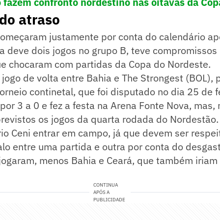
ô fazem confronto nordestino nas oitavas da Cop
do atraso
omeçaram justamente por conta do calendário ap
a deve dois jogos no grupo B, teve compromissos 
ue chocaram com partidas da Copa do Nordeste.
jogo de volta entre Bahia e The Strongest (BOL),
orneio continetal, que foi disputado no dia 25 de f
 por 3 a 0 e fez a festa na Arena Fonte Nova, mas, 
revistos os jogos da quarta rodada do Nordestão.
rio Ceni entrar em campo, já que devem ser respe
alo entre uma partida e outra por conta do desga
 jogaram, menos Bahia e Ceará, que também iriam
CONTINUA
APÓS A
PUBLICIDADE