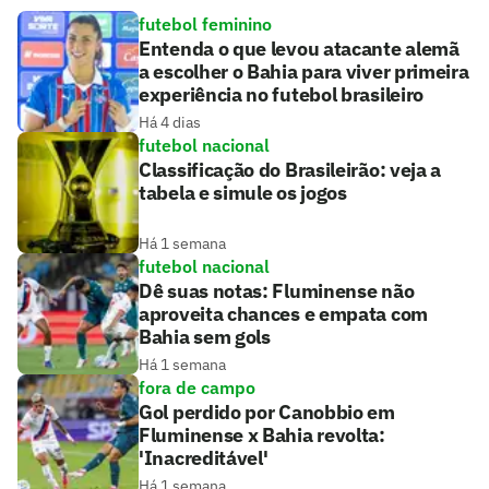
futebol feminino
Entenda o que levou atacante alemã
a escolher o Bahia para viver primeira
experiência no futebol brasileiro
Há 4 dias
futebol nacional
Classificação do Brasileirão: veja a
tabela e simule os jogos
Há 1 semana
futebol nacional
Dê suas notas: Fluminense não
aproveita chances e empata com
Bahia sem gols
Há 1 semana
fora de campo
Gol perdido por Canobbio em
Fluminense x Bahia revolta:
'Inacreditável'
Há 1 semana