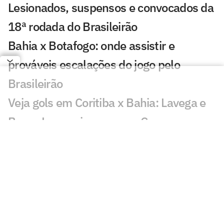
Lesionados, suspensos e convocados da
18ª rodada do Brasileirão
Bahia x Botafogo: onde assistir e
prováveis escalações do jogo pelo
Brasileirão
Veja gols em Coritiba x Bahia: Lavega e
Breno Lopes viram para o Coxa
Coritiba e Bahia: onde assistir, horário e
prováveis escalações do confronto pelo
Brasileirão
Ex-Bahia declara sobre futebol saudita
após ficar fora de convocação: 'atrasa'