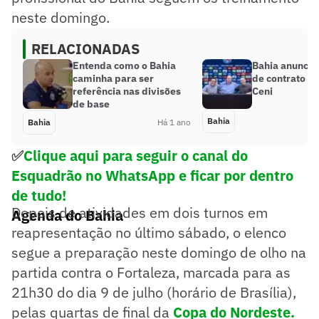
neste domingo.
RELACIONADAS
Entenda como o Bahia
Bahia anuncia
caminha para ser
de contrato c
referência nas divisões
Ceni
de base
Bahia
Bahia
Há 1 ano
✅
Clique aqui para seguir o canal do
Esquadrão no WhatsApp e ficar por dentro
de tudo!
Depois de atividades em dois turnos em
Agenda do Bahia
reapresentação no último sábado, o elenco
segue a preparação neste domingo de olho na
partida contra o Fortaleza, marcada para as
21h30 do dia 9 de julho (horário de Brasília),
pelas quartas de final da
Copa do Nordeste.