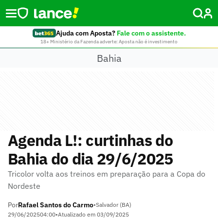
Ajuda com Aposta?
Fale com o assistente.
18+ Ministério da Fazenda adverte: Aposta não é investimento
Bahia
Agenda L!: curtinhas do
Bahia do dia 29/6/2025
Tricolor volta aos treinos em preparação para a Copa do
Nordeste
Por
Rafael Santos do Carmo
•
Salvador (BA)
29/06/2025
04:00
•
Atualizado em
03/09/2025