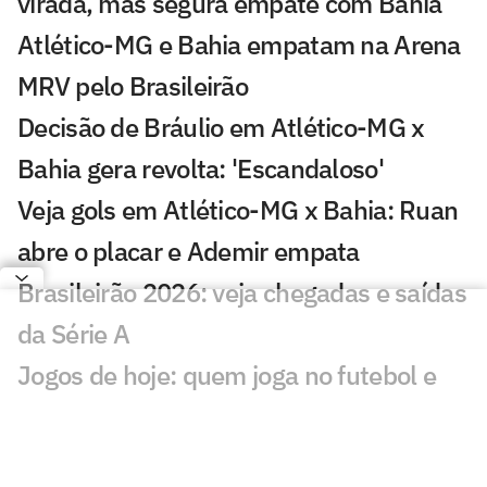
virada, mas segura empate com Bahia
Atlético-MG e Bahia empatam na Arena
MRV pelo Brasileirão
Decisão de Bráulio em Atlético-MG x
Bahia gera revolta: 'Escandaloso'
Veja gols em Atlético-MG x Bahia: Ruan
abre o placar e Ademir empata
Brasileirão 2026: veja chegadas e saídas
da Série A
Jogos de hoje: quem joga no futebol e
onde assistir ao vivo – terça-feira
(21/07/2026)