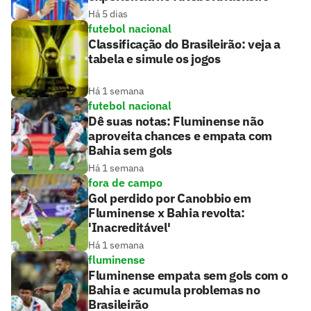
Há 5 dias
futebol nacional
Classificação do Brasileirão: veja a
tabela e simule os jogos
Há 1 semana
futebol nacional
Dê suas notas: Fluminense não
aproveita chances e empata com
Bahia sem gols
Há 1 semana
fora de campo
Gol perdido por Canobbio em
Fluminense x Bahia revolta:
'Inacreditável'
Há 1 semana
fluminense
Fluminense empata sem gols com o
Bahia e acumula problemas no
Brasileirão