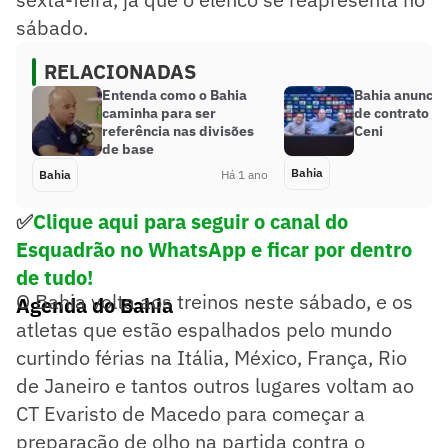
sábado.
RELACIONADAS
Entenda como o Bahia
Bahia anuncia
caminha para ser
de contrato c
referência nas divisões
Ceni
de base
Bahia
Bahia
Há 1 ano
✅
Clique aqui para seguir o canal do
Esquadrão no WhatsApp e ficar por dentro
de tudo!
O Bahia volta aos treinos neste sábado, e os
Agenda do Bahia
atletas que estão espalhados pelo mundo
curtindo férias na Itália, México, França, Rio
de Janeiro e tantos outros lugares voltam ao
CT Evaristo de Macedo para começar a
preparação de olho na partida contra o