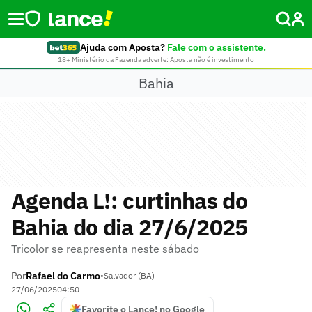
Ajuda com Aposta?
Fale com o assistente.
18+ Ministério da Fazenda adverte: Aposta não é investimento
Bahia
Agenda L!: curtinhas do
Bahia do dia 27/6/2025
Tricolor se reapresenta neste sábado
Por
Rafael do Carmo
•
Salvador (BA)
27/06/2025
04:50
Favorite o Lance! no Google