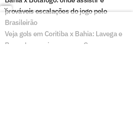
prováveis escalações do jogo pelo
Brasileirão
Veja gols em Coritiba x Bahia: Lavega e
Breno Lopes viram para o Coxa
Coritiba e Bahia: onde assistir, horário e
prováveis escalações do confronto pelo
Brasileirão
Ex-Bahia declara sobre futebol saudita
após ficar fora de convocação: 'atrasa'
Lesionados e suspensos da 17ª rodada
do Brasileirão