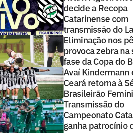
decide a Recopa
Catarinense com
transmissão do L
Eliminação nos pê
provoca zebra na
fase da Copa do B
Avaí Kindermann d
Ceará retorna à S
Brasileirão Femin
Transmissão do
Campeonato Cata
ganha patrocínio 