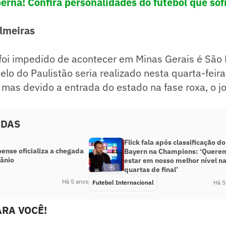
erna! Confira personalidades do futebol que so
lmeiras
 foi impedido de acontecer em Minas Gerais é São
elo do Paulistão seria realizado nesta quarta-feira
mas devido a entrada do estado na fase roxa, o j
ADAS
Flick fala após classificação do
ense oficializa a chegada
Bayern na Champions: ‘Quere
ânio
estar em nosso melhor nível n
quartas de final’
Há 5 anos
Futebol Internacional
Há 5
RA VOCÊ!