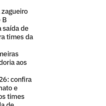
 zagueiro
e B
 saída de
ra times da
meiras
doria aos
26: confira
mato e
os times
da de