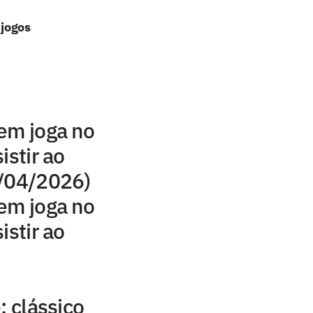
 jogos
em joga no
istir ao
1/04/2026)
em joga no
istir ao
: clássico