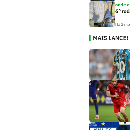
onde as
6° rod
Há 3 m
MAIS LANCE!