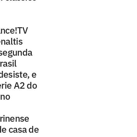
ance!TV
naltis
 segunda
rasil
esiste, e
érie A2 do
ino
rinense
de casa de