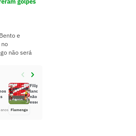
freram golpes
 Bento e
 no
ogo não será
Filipe Luís, do Flamengo, relembra
mos
lance e diz que pediu para árbitro
as
não expulsar Rodinei: ‘Eu amo
esse cara’
 anos
Flamengo
Há 5 anos