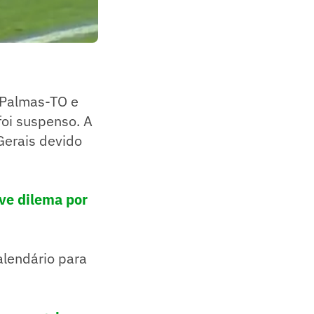
 Palmas-TO e
foi suspenso. A
Gerais devido
ive dilema por
alendário para