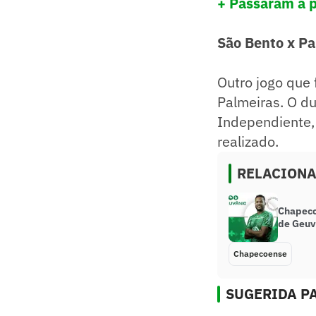
+ Passaram a p
São Bento x Pa
Outro jogo que
Palmeiras. O du
Independiente, 
realizado.
RELACION
Chapeco
de Geuv
Chapecoense
SUGERIDA PA