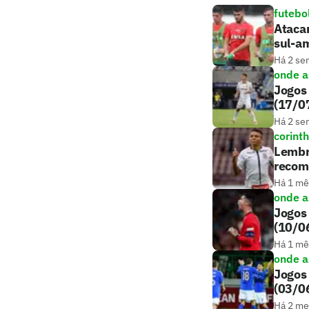
futebo
Atacan
sul-a
Há 2 se
onde as
Jogos 
(17/0
Há 2 se
corint
Lembra
recom
Há 1 mê
onde as
Jogos 
(10/0
Há 1 mê
onde as
Jogos 
(03/0
Há 2 m