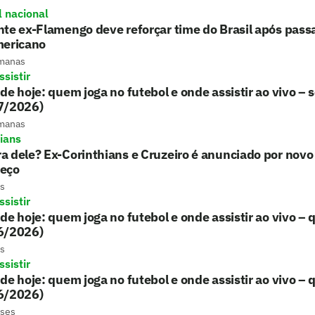
l nacional
te ex-Flamengo deve reforçar time do Brasil após pass
mericano
manas
sistir
de hoje: quem joga no futebol e onde assistir ao vivo – 
7/2026)
manas
hians
 dele? Ex-Corinthians e Cruzeiro é anunciado por novo
eço
s
sistir
de hoje: quem joga no futebol e onde assistir ao vivo – 
6/2026)
s
sistir
de hoje: quem joga no futebol e onde assistir ao vivo – 
6/2026)
eses