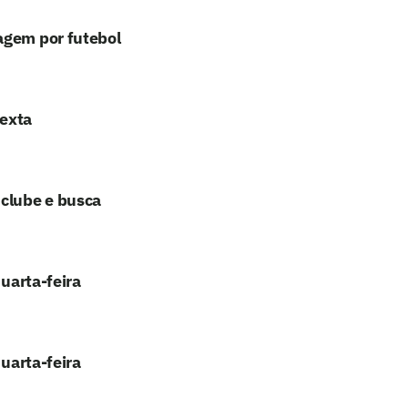
agem por futebol
sexta
 clube e busca
quarta-feira
quarta-feira