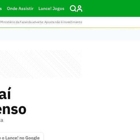
s
Onde Assistir
Lance! Jogos
Ministério da Fazenda adverte: Aposta não é investimento
aí
enso
ra
e o Lance! no Google