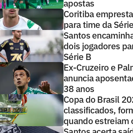
apostas
Coritiba empresta
para time da Séri
Santos encaminha
dois jogadores pa
Série B
Ex-Cruzeiro e Pal
anuncia aposenta
38 anos
Copa do Brasil 20
classificados, for
quando estreiam 
Santos acerta saí