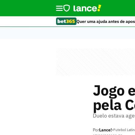
Quer uma ajuda antes de apos
Jogo e
pela C
Duelo estava age
Por
Lance!
•
Futebol Lati