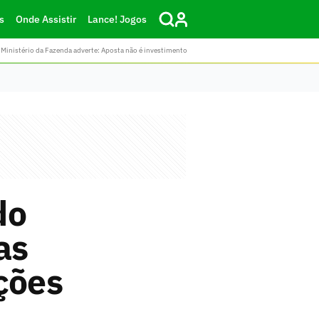
s
Onde Assistir
Lance! Jogos
Ministério da Fazenda adverte: Aposta não é investimento
do
as
ções