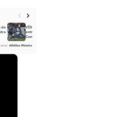
s do
VÍDEO: Veja os gols do clássico
ntra
entre Atlético-MG e Cruzeiro pelo
Campeonato Mineiro
 anos
Atlético Mineiro
Há 4 anos