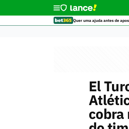
Quer uma ajuda antes de apos
El Tur
Atléti
cobra 
do ti