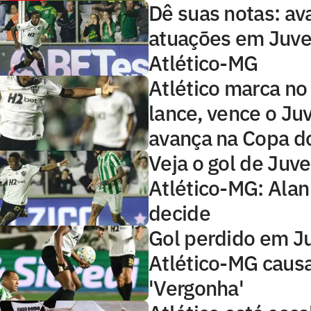
Dê suas notas: ava
atuações em Juve
Atlético-MG
Atlético marca no
lance, vence o Ju
avança na Copa do
Veja o gol de Juv
Atlético-MG: Ala
decide
Gol perdido em J
Atlético-MG causa
'Vergonha'