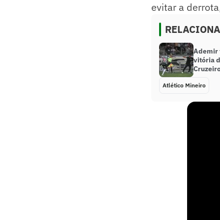
evitar a derrot
RELACION
Ademir f
vitória 
Cruzeiro
Atlético Mineiro