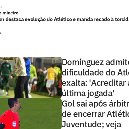
s
o mineiro
n destaca evolução do Atlético e manda recado à torcid
s
Domínguez admit
dificuldade do At
exalta: 'Acreditar 
última jogada'
Gol sai após árbitr
de encerrar Atlét
Juventude; veja