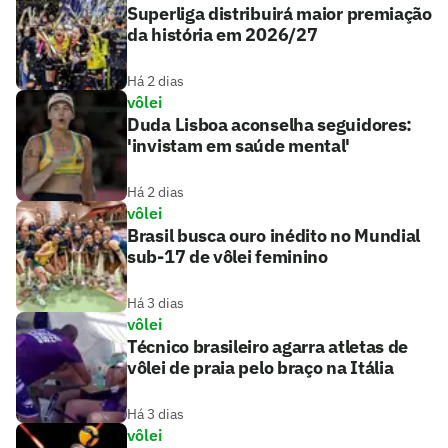
Superliga distribuirá maior premiação
da história em 2026/27
Há 2 dias
vôlei
Duda Lisboa aconselha seguidores:
'invistam em saúde mental'
Há 2 dias
vôlei
Brasil busca ouro inédito no Mundial
sub-17 de vôlei feminino
Há 3 dias
vôlei
Técnico brasileiro agarra atletas de
vôlei de praia pelo braço na Itália
Há 3 dias
vôlei