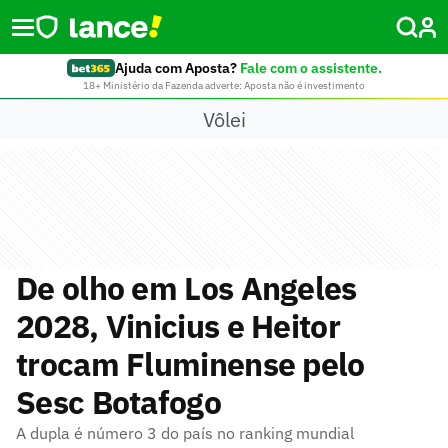
Ajuda com Aposta?
Fale com o assistente.
18+ Ministério da Fazenda adverte: Aposta não é investimento
Vôlei
De olho em Los Angeles
2028, Vinicius e Heitor
trocam Fluminense pelo
Sesc Botafogo
A dupla é número 3 do país no ranking mundial