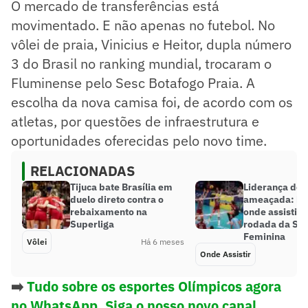
O mercado de transferências está
movimentado. E não apenas no futebol. No
vôlei de praia, Vinicius e Heitor, dupla número
3 do Brasil no ranking mundial, trocaram o
Fluminense pelo Sesc Botafogo Praia. A
escolha da nova camisa foi, de acordo com os
atletas, por questões de infraestrutura e
oportunidades oferecidas pelo novo time.
RELACIONADAS
Tijuca bate Brasília em
Liderança do
duelo direto contra o
ameaçada: hor
rebaixamento na
onde assistir 
Superliga
rodada da Sup
Feminina
Vôlei
Há 6 meses
Onde Assistir
➡️
Tudo sobre os esportes Olímpicos agora
no WhatsApp. Siga o nosso novo canal