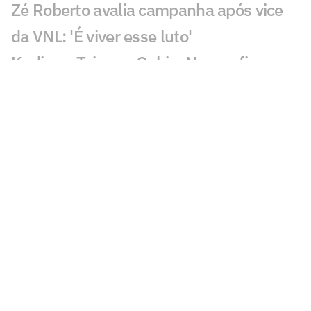
Zé Roberto avalia campanha após vice
da VNL: 'É viver esse luto'
Kudiess, Tainara, Gabi e Nyeme ficam
sem medalha da VNL
Derrota do Brasil na final da VNL
maltrata torcedores: 'Dor'
Quem fez mais falta para o Brasil na
final da VNL? Dê sua opinião!
Brasil coloca quatro jogadoras entre os
destaques estatísticos da VNL
Vargas ganha MVP e completa seleção
da VNL 2026 ao lado de Julia Kudiess