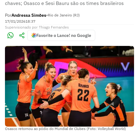
chaves; Osasco e Sesi Bauru são os times brasileiros
Por
Andressa Simões
•
Rio de Janeiro (RJ)
17/01/2026
18:37
Supervisionado
por
Thiago Fernandes
Favorite o Lance! no Google
Osasco retornou ao pódio do Mundial de Clubes (Foto: Volleyball World)