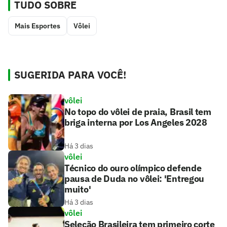
TUDO SOBRE
Mais Esportes
Vôlei
SUGERIDA PARA VOCÊ!
vôlei
No topo do vôlei de praia, Brasil tem
briga interna por Los Angeles 2028
Há 3 dias
vôlei
Técnico do ouro olímpico defende
pausa de Duda no vôlei: 'Entregou
muito'
Há 3 dias
vôlei
Seleção Brasileira tem primeiro corte