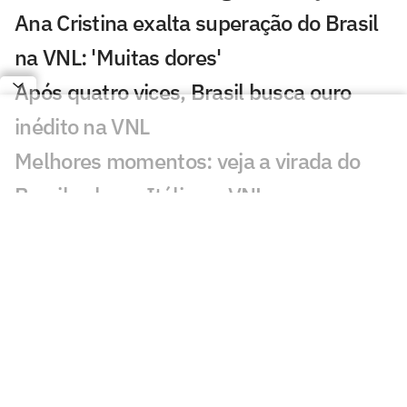
Ana Cristina exalta superação do Brasil
na VNL: 'Muitas dores'
Após quatro vices, Brasil busca ouro
inédito na VNL
Melhores momentos: veja a virada do
Brasil sobre a Itália na VNL
Zé Roberto elogia atuação do Brasil
contra a Itália no tie-break:
'Excepcional'
Brasil bate a Itália no tie-break e vai à
final da Liga das Nações
Veja os lances da classificação do Brasil