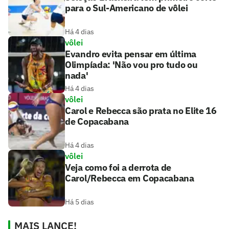
para o Sul-Americano de vôlei
Há 4 dias
vôlei
Evandro evita pensar em última
Olimpíada: 'Não vou pro tudo ou
nada'
Há 4 dias
vôlei
Carol e Rebecca são prata no Elite 16
de Copacabana
Há 4 dias
vôlei
Veja como foi a derrota de
Carol/Rebecca em Copacabana
Há 5 dias
MAIS LANCE!