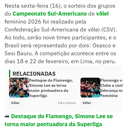
Nesta sexta-feira (16), o sorteio dos grupos
do
Campeonato Sul-Americano
de
vôlei
feminino 2026 foi realizado pela
Confederação Sul-Americana de vôlei (CSV).
Ao todo, serão nove times participantes, e o
Brasil será representado por dois: Osasco e
Sesi Bauru. A competição acontece entre os
dias 18 e 22 de fevereiro, em Lima, no peru.
RELACIONADAS
Destaque do Flamengo,
Flamengo ven
Simone Lee se torna
Clube e confi
maior pontuadora da
liderança na 
Superliga
Feminina
Vôlei
Há 6 meses
Vôlei
➡️
Destaque do Flamengo, Simone Lee se
torna maior pontuadora da Superliga