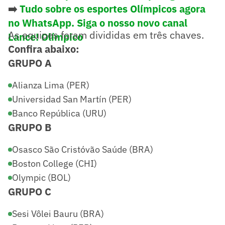
➡️
Tudo sobre os esportes Olímpicos agora
no WhatsApp. Siga o nosso novo canal
As equipes foram divididas em três chaves.
Lance! Olímpico
Confira abaixo:
GRUPO A
Alianza Lima (PER)
Universidad San Martín (PER)
Banco República (URU)
GRUPO B
Osasco São Cristóvão Saúde (BRA)
Boston College (CHI)
Olympic (BOL)
GRUPO C
Sesi Vôlei Bauru (BRA)