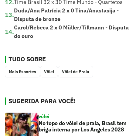
12
.
Time Brasil 32 x 30 Time Mundo - Quartetos
Duda/Ana Patrícia 2 x 0 Tina/Anastasija -
13
.
Disputa de bronze
Carol/Rebeca 2 x 0 Müller/Tillmann - Disputa
14
.
do ouro
TUDO SOBRE
Mais Esportes
Vôlei
Vôlei de Praia
SUGERIDA PARA VOCÊ!
vôlei
No topo do vôlei de praia, Brasil tem
briga interna por Los Angeles 2028