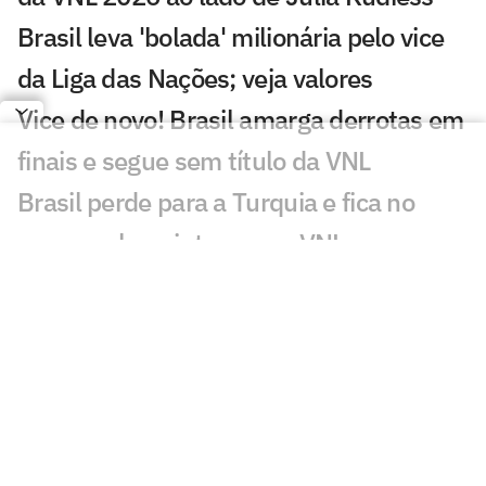
Brasil leva 'bolada' milionária pelo vice
da Liga das Nações; veja valores
Vice de novo! Brasil amarga derrotas em
finais e segue sem título da VNL
Brasil perde para a Turquia e fica no
quase pela quinta vez na VNL
VNL 2026: saiba como votar na escolha
da MVP da competição
Veja os lances da derrota do Brasil para
a Turquia na final da VNL
Brasil busca ouro que falta para coroar