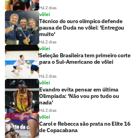
Há 2 dias
vôlei
Técnico do ouro olímpico defende
pausa de Duda no vôlei: 'Entregou
muito'
Há 2 dias
vôlei
Seleção Brasileira tem primeiro corte
para o Sul-Americano de vôlei
Há 2 dias
vôlei
Evandro evita pensar em última
Olimpíada: 'Não vou pro tudo ou
nada'
Há 2 dias
vôlei
Carol e Rebecca são prata no Elite 16
de Copacabana