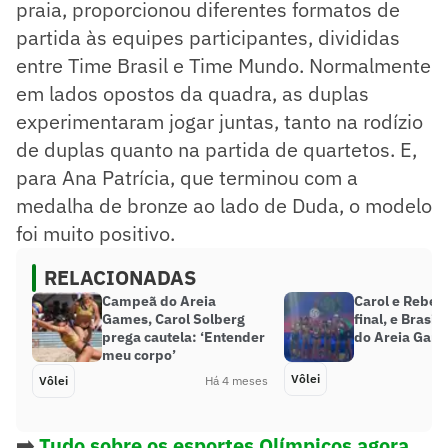
praia, proporcionou diferentes formatos de
partida às equipes participantes, divididas
entre Time Brasil e Time Mundo. Normalmente
em lados opostos da quadra, as duplas
experimentaram jogar juntas, tanto na rodízio
de duplas quanto na partida de quartetos. E,
para Ana Patrícia, que terminou com a
medalha de bronze ao lado de Duda, o modelo
foi muito positivo.
RELACIONADAS
Campeã do Areia
Carol e Rebe
Games, Carol Solberg
final, e Brasi
prega cautela: ‘Entender
do Areia Gam
meu corpo’
Vôlei
Vôlei
Há 4 meses
➡️
Tudo sobre os esportes Olímpicos agora