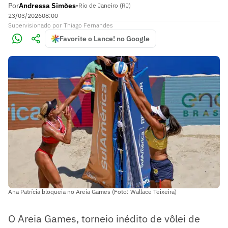
Por
Andressa Simões
•
Rio de Janeiro (RJ)
23/03/2026
08:00
Supervisionado
por
Thiago Fernandes
Favorite o Lance! no Google
Ana Patrícia bloqueia no Areia Games (Foto: Wallace Teixeira)
O Areia Games, torneio inédito de vôlei de