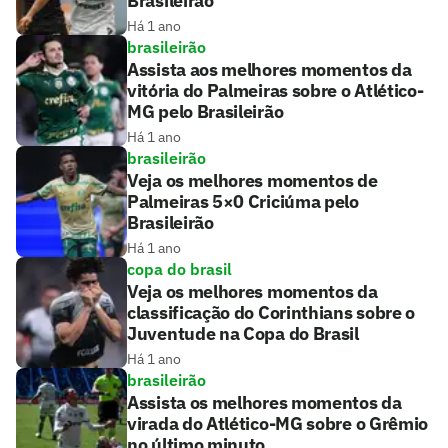
Brasileirão
Há 1 ano
brasileirão
Assista aos melhores momentos da
vitória do Palmeiras sobre o Atlético-
MG pelo Brasileirão
Há 1 ano
brasileirão
Veja os melhores momentos de
Palmeiras 5×0 Criciúma pelo
Brasileirão
Há 1 ano
copa do brasil
Veja os melhores momentos da
classificação do Corinthians sobre o
Juventude na Copa do Brasil
Há 1 ano
brasileirão
Assista os melhores momentos da
virada do Atlético-MG sobre o Grêmio
no último minuto