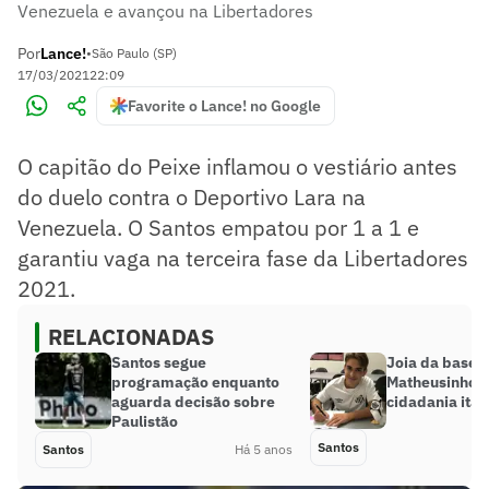
Venezuela e avançou na Libertadores
Por
Lance!
•
São Paulo (SP)
17/03/2021
22:09
Favorite o Lance! no Google
O capitão do Peixe inflamou o vestiário antes
do duelo contra o Deportivo Lara na
Venezuela. O Santos empatou por 1 a 1 e
garantiu vaga na terceira fase da Libertadores
2021.
RELACIONADAS
Santos segue
Joia da base 
programação enquanto
Matheusinho va
aguarda decisão sobre
cidadania ital
Paulistão
Santos
Santos
Há 5 anos