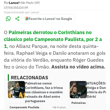
Por
Lance!
•
São Paulo (SP)
17/03/2022
23:09
Supervisionado
por
Lance!
Favorite o Lance! no Google
O
Palmeiras derrotou o Corinthians no
clássico pelo Campeonato Paulista, por 2 a
1
, no Allianz Parque, na noite desta quinta-
feira. Raphael Veiga e Danilo anotaram os gols
da vitória do Verdão, enquanto Róger Guedes
fez o único do Timão.
Assista no vídeo acima.
RELACIONADAS
Palmeiras vence
ATUAÇÕES: R
Corinthians, faz a trinca
Veiga e Danil
nos clássicos e mantém
vitória do Pal
reinado de Abel entre
Dérbi
portugueses
Palmeiras
Campeonato Paulista
Há 4 anos