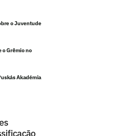
sobre o Juventude
e o Grêmio no
e Puskás Akadémia
res
sificação