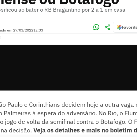
sificou ao bater o RB Bragantino por 2 a 1 em casa
Favorit
zado em
27/03/2022
12:33
!
São Paulo e Corinthians decidem hoje a outra vaga n
o Palmeiras à espera do adversário. No Rio, o Flu
 jogo de volta da semifinal contra o Botafogo. O 
á na decisão.
Veja os detalhes e mais no boletim 