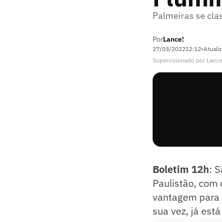
Palmeiras se clas
Por
Lance!
27/03/2022
12:12
•
Atuali
Supervisionado
por
Lance
Boletim 12h
: 
Paulistão, com 
vantagem para o
sua vez, já est