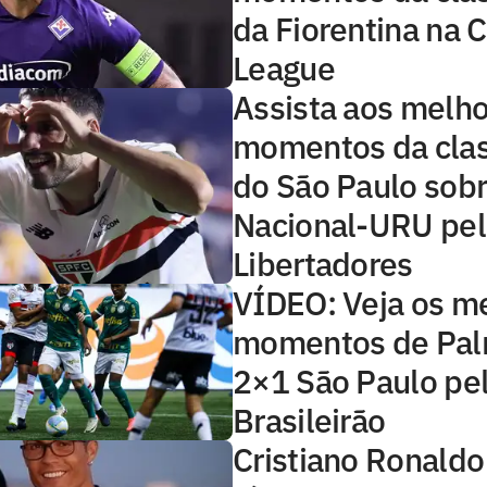
da Fiorentina na 
League
Assista aos melh
momentos da clas
do São Paulo sobr
Nacional-URU pel
Libertadores
VÍDEO: Veja os m
momentos de Pal
2×1 São Paulo pe
Brasileirão
Cristiano Ronaldo