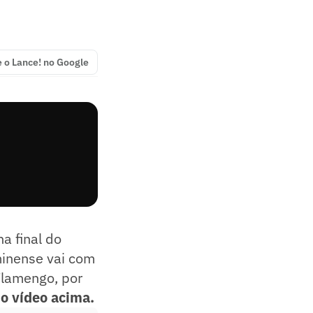
e o Lance! no Google
a final do
minense vai com
Flamengo, por
do vídeo acima.