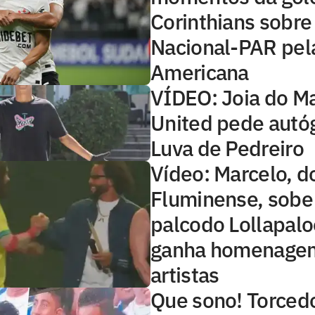
Corinthians sobre
Nacional-PAR pela
Americana
VÍDEO: Joia do M
United pede autóg
Luva de Pedreiro
Vídeo: Marcelo, d
Fluminense, sob
palcodo Lollapalo
ganha homenage
artistas
Que sono! Torced