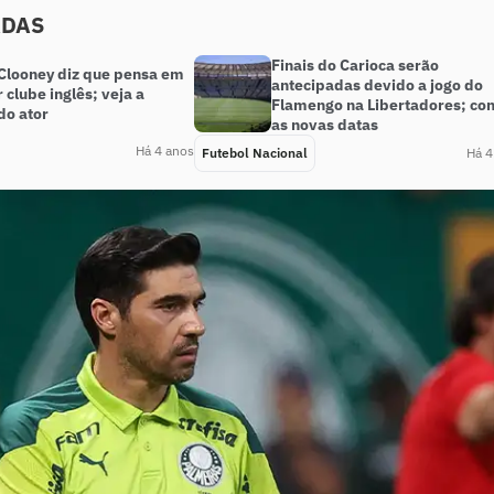
ADAS
Finais do Carioca serão
Clooney diz que pensa em
antecipadas devido a jogo do
clube inglês; veja a
Flamengo na Libertadores; con
do ator
as novas datas
Há 4 anos
Futebol Nacional
Há 4