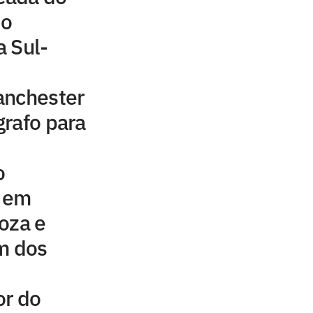
 o
 Sul-
anchester
rafo para
o
e em
oza e
m dos
or do