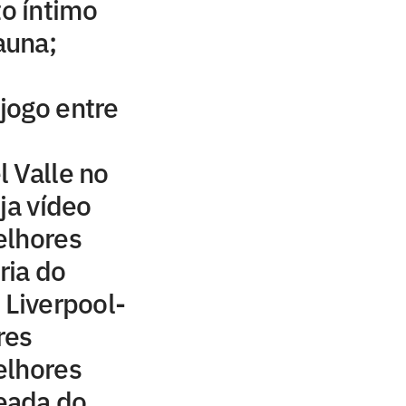
o íntimo
auna;
 jogo entre
 Valle no
ja vídeo
elhores
ria do
 Liverpool-
res
elhores
eada do