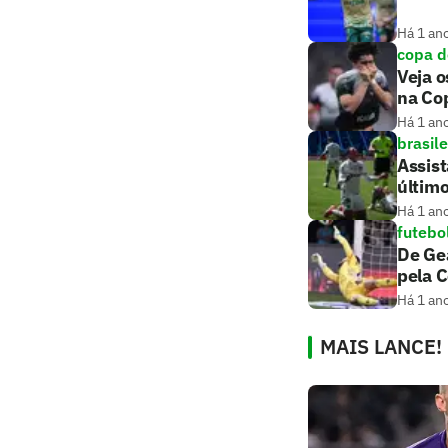
Há 1 an
copa d
Veja o
na Cop
Há 1 an
brasile
Assis
últim
Há 1 an
futebo
De Gea
pela 
Há 1 an
MAIS LANCE!