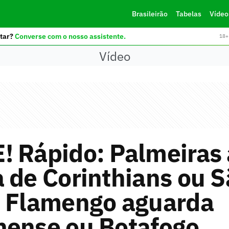
Brasileirão
Tabelas
Vídeo
tar?
Converse com o nosso assistente.
18+ 
Vídeo
! Rápido: Palmeiras 
 de Corinthians ou 
; Flamengo aguarda
nense ou Botafogo