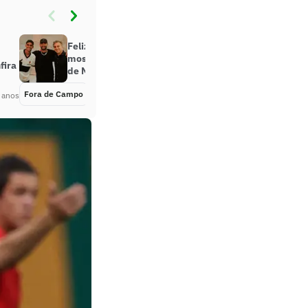
Feliz da vida, Luva de Pedreiro
mostra os presentes que ganhou
fira
de Neymar; assista!
Fora de Campo
Há 4 anos
 anos