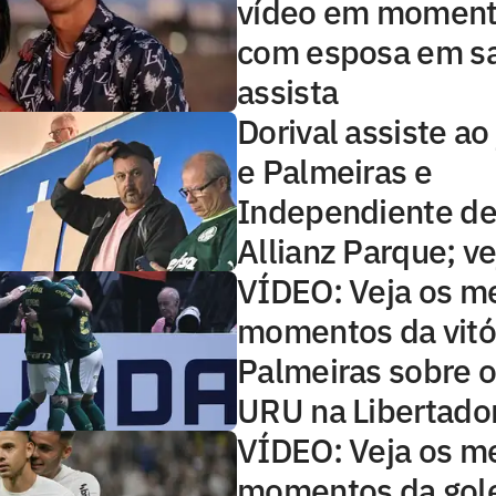
vídeo em moment
com esposa em s
assista
Dorival assiste ao
e Palmeiras e
Independiente del
Allianz Parque; ve
VÍDEO: Veja os m
momentos da vitó
Palmeiras sobre o
URU na Libertado
VÍDEO: Veja os m
momentos da gol