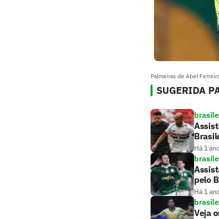
Palmeiras de Abel Ferreira
SUGERIDA PA
brasile
Assist
Brasil
Há 1 an
brasile
Assist
pelo B
Há 1 an
brasile
Veja o