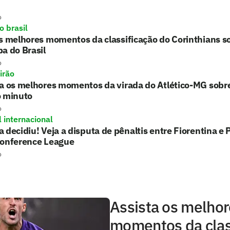
o
o brasil
s melhores momentos da classificação do Corinthians 
a do Brasil
o
irão
ta os melhores momentos da virada do Atlético-MG sobr
o minuto
o
l internacional
 decidiu! Veja a disputa de pênaltis entre Fiorentina 
Conference League
o
Assista os melho
momentos da clas