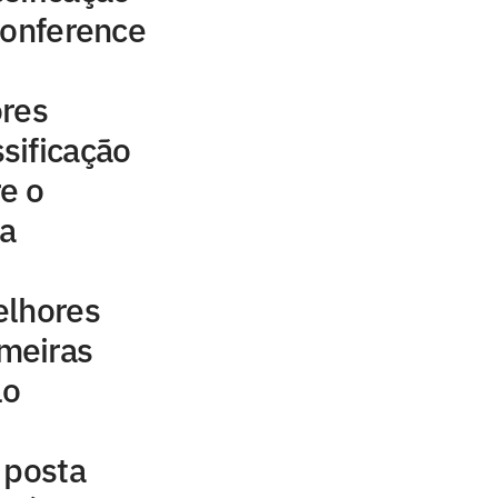
Conference
ores
sificação
e o
a
elhores
meiras
lo
 posta