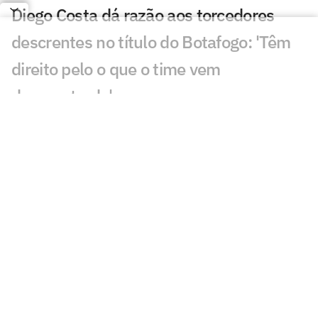
Diego Costa dá razão aos torcedores
descrentes no título do Botafogo: 'Têm
direito pelo o que o time vem
demonstrado'
VÍDEO: Jogadores do Botafogo saem de
São Januário cabisbaixos e não dão
entrevistas
VÍDEO: Torcedores do Botafogo brigam
após derrota para o Grêmio no
Brasileirão
Eleições do Vasco: Leven Siano revela
planos e explica projetos da chapa