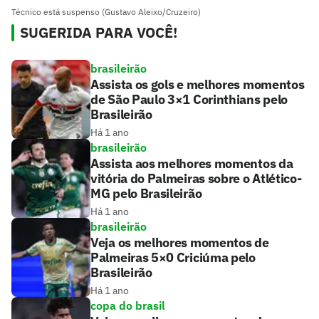
Técnico está suspenso (Gustavo Aleixo/Cruzeiro)
SUGERIDA PARA VOCÊ!
brasileirão
Assista os gols e melhores momentos
de São Paulo 3×1 Corinthians pelo
Brasileirão
Há 1 ano
brasileirão
Assista aos melhores momentos da
vitória do Palmeiras sobre o Atlético-
MG pelo Brasileirão
Há 1 ano
brasileirão
Veja os melhores momentos de
Palmeiras 5×0 Criciúma pelo
Brasileirão
Há 1 ano
copa do brasil