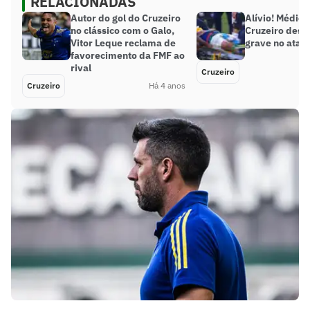
RELACIONADAS
Autor do gol do Cruzeiro
Alívio! Médico
no clássico com o Galo,
Cruzeiro desc
Vitor Leque reclama de
grave no atac
favorecimento da FMF ao
rival
Cruzeiro
Cruzeiro
Há 4 anos