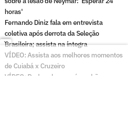
sobre a lesão de Neymar: 'Esperar 24
horas'
Fernando Diniz fala em entrevista
coletiva após derrota da Seleção
Brasileira; assista na íntegra
VÍDEO: Assista aos melhores momentos
de Cuiabá x Cruzeiro
VÍDEO: Dudu coloca o pé no chão e
mostra evolução em recuperação no
Palmeiras
AO VIVO! Fernando Diniz fala em
entrevista coletiva após empate da