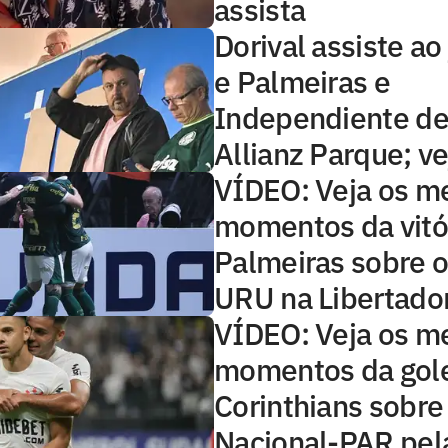
assista
Dorival assiste ao
e Palmeiras e
Independiente del
Allianz Parque; ve
VÍDEO: Veja os m
momentos da vitó
Palmeiras sobre o
URU na Libertado
VÍDEO: Veja os m
momentos da gol
Corinthians sobre
Nacional-PAR pela