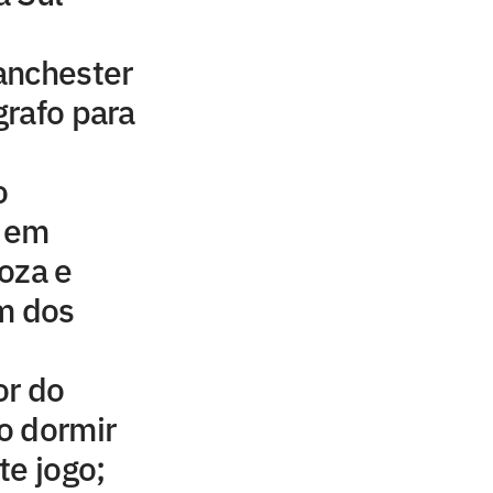
anchester
rafo para
o
e em
oza e
m dos
or do
ao dormir
te jogo;