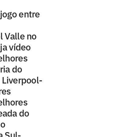
 jogo entre
 Valle no
ja vídeo
elhores
ria do
 Liverpool-
res
elhores
eada do
 o
 Sul-