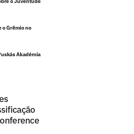
sobre o Juventude
e o Grêmio no
e Puskás Akadémia
res
sificação
Conference