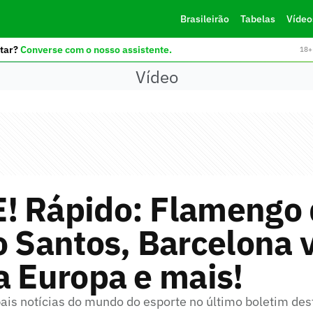
Brasileirão
Tabelas
Vídeo
tar?
Converse com o nosso assistente.
18+ 
Vídeo
! Rápido: Flamengo 
o Santos, Barcelona 
a Europa e mais!
pais notícias do mundo do esporte no último boletim des