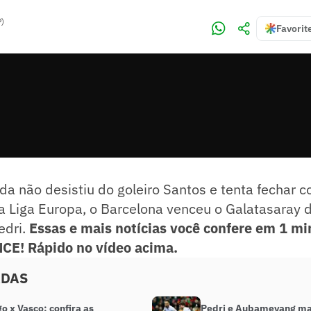
P)
Favorit
a não desistiu do goleiro Santos e tenta fechar 
a Liga Europa, o Barcelona venceu o Galatasaray 
edri.
Essas e mais notícias você confere em 1 mi
CE! Rápido no vídeo acima.
ADAS
 x Vasco: confira as
Pedri e Aubameyang ma