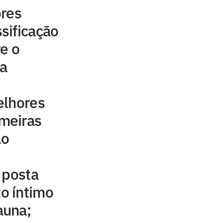
ores
sificação
e o
a
elhores
meiras
lo
 posta
o íntimo
auna;