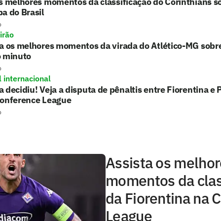
s melhores momentos da classificação do Corinthians 
a do Brasil
o
irão
ta os melhores momentos da virada do Atlético-MG sobr
o minuto
o
l internacional
 decidiu! Veja a disputa de pênaltis entre Fiorentina 
Conference League
o
Assista os melho
momentos da clas
da Fiorentina na 
League