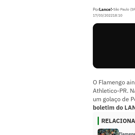
Por
Lance!
•
São Paulo (S
17/03/2022
18:10
O Flamengo aind
Athletico-PR. N
um golaço de P
boletim do LAN
RELACION
Flamengo