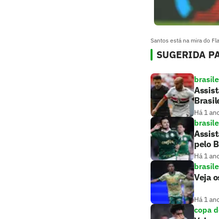
Santos está na mira do Fla
SUGERIDA PA
brasile
Assist
Brasil
Há 1 an
brasile
Assist
pelo B
Há 1 an
brasile
Veja o
Há 1 an
copa d