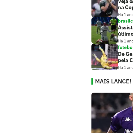
Veja o
na Cop
Há 1 an
brasile
Assis
últim
Há 1 an
futebo
De Gea
pela 
Há 1 an
MAIS LANCE!