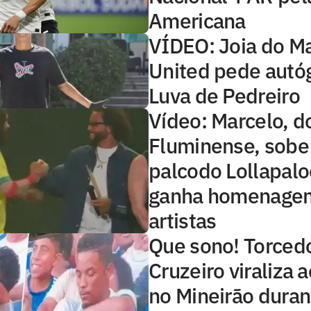
Americana
VÍDEO: Joia do M
United pede autóg
Luva de Pedreiro
Vídeo: Marcelo, d
Fluminense, sob
palcodo Lollapalo
ganha homenage
artistas
Que sono! Torced
Cruzeiro viraliza 
no Mineirão duran