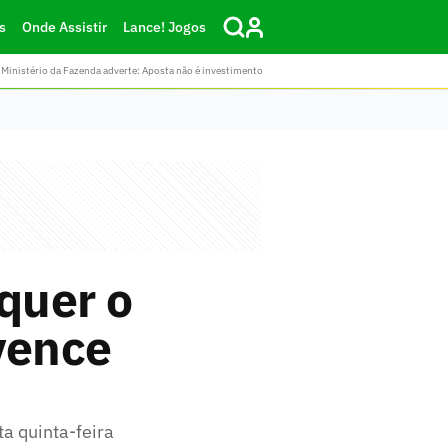
s
Onde Assistir
Lance! Jogos
Ministério da Fazenda adverte: Aposta não é investimento
quer o
vence
ta quinta-feira