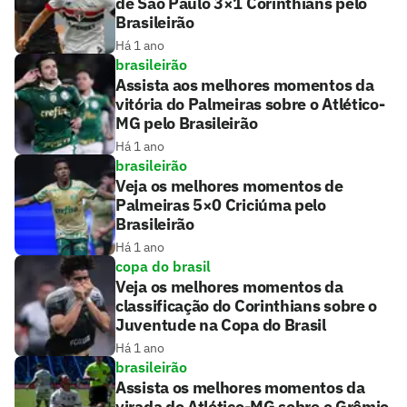
de São Paulo 3×1 Corinthians pelo
Brasileirão
Há 1 ano
brasileirão
Assista aos melhores momentos da
vitória do Palmeiras sobre o Atlético-
MG pelo Brasileirão
Há 1 ano
brasileirão
Veja os melhores momentos de
Palmeiras 5×0 Criciúma pelo
Brasileirão
Há 1 ano
copa do brasil
Veja os melhores momentos da
classificação do Corinthians sobre o
Juventude na Copa do Brasil
Há 1 ano
brasileirão
Assista os melhores momentos da
virada do Atlético-MG sobre o Grêmio