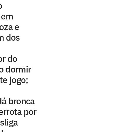
o
e em
oza e
m dos
or do
ao dormir
te jogo;
dá bronca
rrota por
sliga