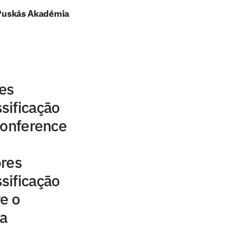
e Puskás Akadémia
res
sificação
Conference
ores
sificação
e o
a