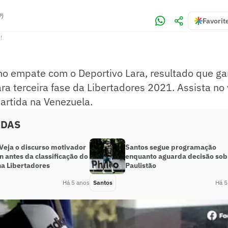
P)
Favorit
!
no empate com o Deportivo Lara, resultado que ga
ara terceira fase da Libertadores 2021. Assista no
partida na Venezuela.
ADAS
Veja o discurso motivador
Santos segue programação
n antes da classificação do
enquanto aguarda decisão sob
na Libertadores
Paulistão
Há 5 anos
Santos
Há 5