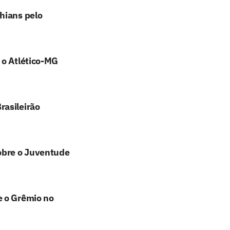
hians pelo
 o Atlético-MG
rasileirão
sobre o Juventude
e o Grêmio no