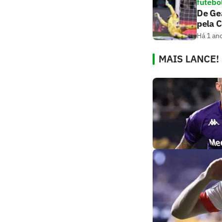
futebo
De Gea
pela 
Há 1 an
MAIS LANCE!