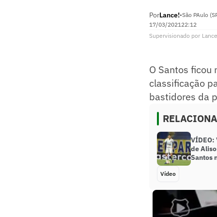
Por
Lance!
•
São PAulo (S
17/03/2021
22:12
Supervisionado
por
Lance
O Santos ficou 
classificação p
bastidores da 
RELACION
VÍDEO: 
de Aliso
Santos 
Vídeo