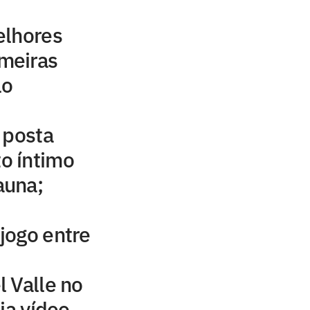
elhores
meiras
lo
 posta
o íntimo
auna;
 jogo entre
 Valle no
ja vídeo