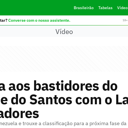
Brasileirão
Tabelas
Vídeo
tar?
Converse com o nosso assistente.
18+ 
Vídeo
a aos bastidores do
e do Santos com o La
adores
enezuela e trouxe a classificação para a próxima fase d