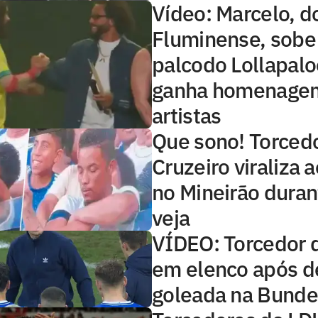
Vídeo: Marcelo, d
Fluminense, sob
palcodo Lollapalo
ganha homenage
artistas
Que sono! Torced
Cruzeiro viraliza 
no Mineirão duran
veja
VÍDEO: Torcedor 
em elenco após de
goleada na Bunde