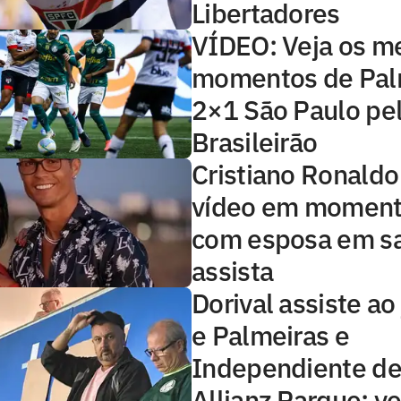
Libertadores
VÍDEO: Veja os m
momentos de Pal
2×1 São Paulo pe
Brasileirão
Cristiano Ronaldo
vídeo em moment
com esposa em s
assista
Dorival assiste ao
e Palmeiras e
Independiente del
Allianz Parque; ve