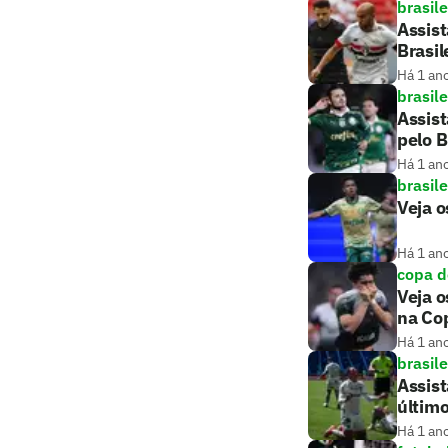
brasile
Assist
Brasil
Há 1 an
brasile
Assist
pelo B
Há 1 an
brasile
Veja o
Há 1 an
copa d
Veja o
na Cop
Há 1 an
brasile
Assis
últim
Há 1 an