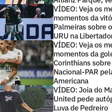
VÍDEO: Veja os m
momentos da vitó
Palmeiras sobre o
URU na Libertado
VÍDEO: Veja os m
momentos da gol
Corinthians sobre
Nacional-PAR pela
Americana
VÍDEO: Joia do M
United pede autóg
Luva de Pedreiro