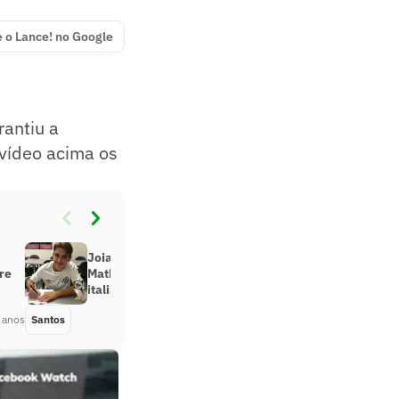
e o Lance! no Google
rantiu a
 vídeo acima os
Joia da base do Santos,
re
Matheusinho vai tirar cidadania
italiana
 anos
Santos
Há 5 anos