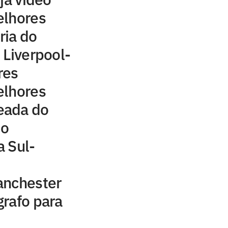
elhores
ria do
 Liverpool-
res
elhores
eada do
 o
 Sul-
anchester
rafo para