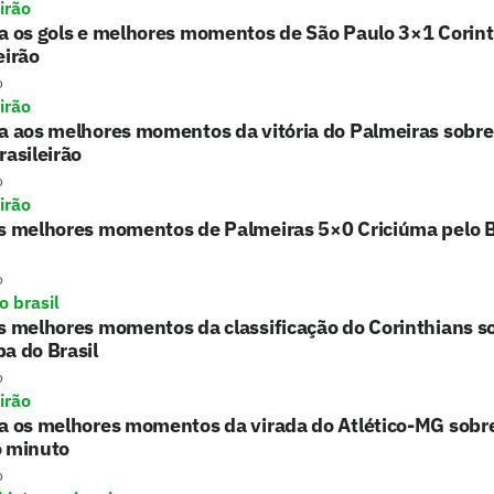
irão
a os gols e melhores momentos de São Paulo 3×1 Corint
eirão
o
irão
a aos melhores momentos da vitória do Palmeiras sobre
rasileirão
o
irão
s melhores momentos de Palmeiras 5×0 Criciúma pelo B
o
o brasil
s melhores momentos da classificação do Corinthians 
a do Brasil
o
irão
ta os melhores momentos da virada do Atlético-MG sobr
o minuto
o