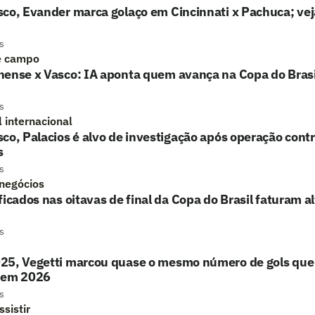
co, Evander marca golaço em Cincinnati x Pachuca; vej
s
e campo
nense x Vasco: IA aponta quem avança na Copa do Brasi
s
l internacional
co, Palacios é alvo de investigação após operação contr
s
s
 negócios
ficados nas oitavas de final da Copa do Brasil faturam a
s
25, Vegetti marcou quase o mesmo número de gols que 
 em 2026
s
sistir