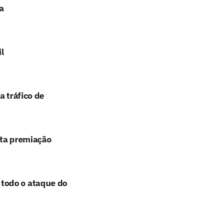
a
l
a tráfico de
lta premiação
todo o ataque do