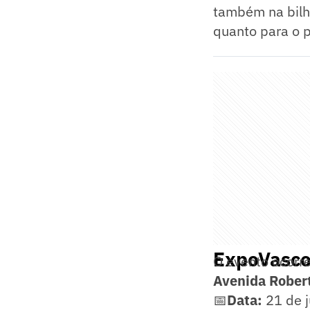
também na bilhe
quanto para o p
ExpoVasco:
O evento ocorr
Avenida Rober
📅
Data:
21 de 