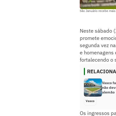
São Januário recebe mais
Neste sábado (
promete emocion
segunda vez na 
e homenagens q
fortalecendo o 
RELACION
Vasco f
não dev
alemão
Vasco
Os ingressos pa