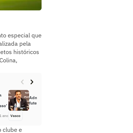
to especial que
alizada pela
jetos históricos
Colina,
a
Admar Lopes é o quinto diretor de
futebol no Vasco na ‘Era SAF’
sso’
1 ano
Vasco
Há 1 ano
o clube e