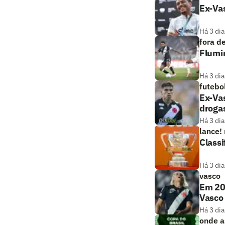
Ex-Vas
Há 3 dia
fora d
Flumi
Há 3 dia
futebo
Ex-Vas
droga
Há 3 dia
lance!
Classi
Há 3 dia
vasco
Em 20
Vasco
Há 3 dia
onde as