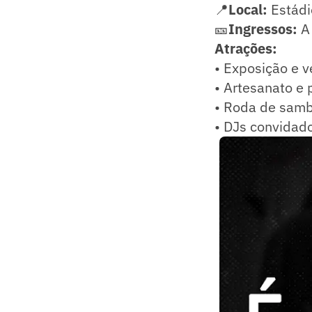
📍
Local:
Estádi
🎫
Ingressos:
A 
Atrações:
• Exposição e v
• Artesanato e 
• Roda de samb
• DJs convidad