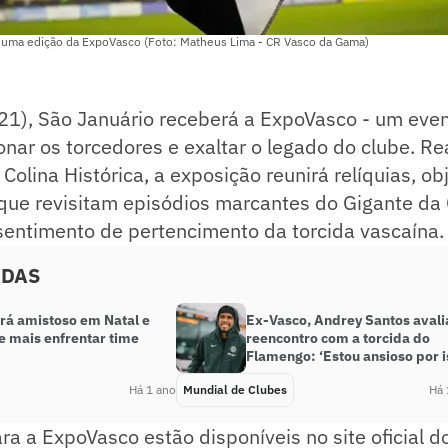
 uma edição da ExpoVasco (Foto: Matheus Lima - CR Vasco da Gama)
21), São Januário receberá a ExpoVasco - um even
ar os torcedores e exaltar o legado do clube. Re
Colina Histórica, a exposição reunirá relíquias, ob
ue revisitam episódios marcantes do Gigante da 
sentimento de pertencimento da torcida vascaína.
ADAS
ará amistoso em Natal e
Ex-Vasco, Andrey Santos avali
e mais enfrentar time
reencontro com a torcida do
Flamengo: ‘Estou ansioso por i
Há 1 ano
Mundial de Clubes
Há 
ra a ExpoVasco estão disponíveis no site oficial d