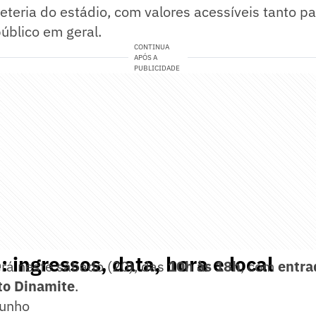
teria do estádio, com valores acessíveis tanto pa
úblico em geral.
CONTINUA
APÓS A
PUBLICIDADE
 ingressos, data, hora e local
erá neste sábado (20), das
10h às 18h
, com
entra
to Dinamite
.
junho