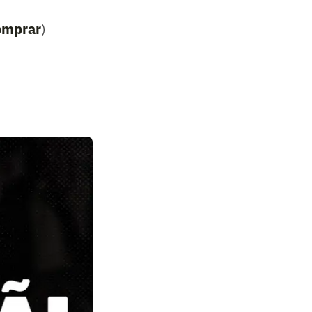
omprar
)