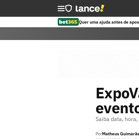
Quer uma ajuda antes de apos
ExpoV
evento
Saiba data, hora,
Por
Matheus Guimarã