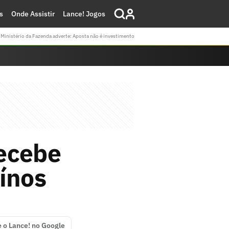
s
Onde Assistir
Lance! Jogos
Ministério da Fazenda adverte: Aposta não é investimento
recebe
ínos
e o Lance! no Google