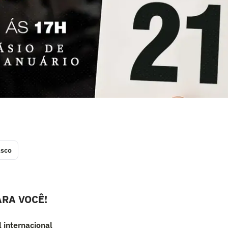
asco
RA VOCÊ!
l internacional