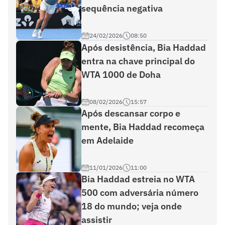
sequência negativa
24/02/2026
08:50
Após desistência, Bia Haddad
entra na chave principal do
WTA 1000 de Doha
08/02/2026
15:57
Após descansar corpo e
mente, Bia Haddad recomeça
em Adelaide
11/01/2026
11:00
Bia Haddad estreia no WTA
500 com adversária número
18 do mundo; veja onde
assistir