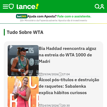
Ajuda com Aposta?
Fale com o assistente.
18+ Ministério da Fazenda adverte: Aposta não é investimento
Tudo Sobre WTA
Bia Haddad reencontra algoz
na estreia do WTA 1000 de
Madri
19/04/2026
17:04
Álcool pós-títulos e destruição
de raquetes: Sabalenka
explica hábitos curiosos
14/04/2026
20:30