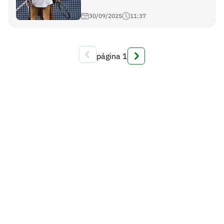
30/09/2025
11:37
página
1