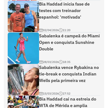
Bia Haddad inicia fase de
testes com treinador
espanhol: 'motivada'
02/04/2026
11:20
Sabalenka é campeã do Miami
Open e conquista Sunshine
Double
28/03/2026
18:35
Sabalenka vence Rybakina no
tie-break e conquista Indian
Wells pela primeira vez
15/03/2026
17:52
Bia Haddad cai na estreia do
WTA de Mérida e amplia