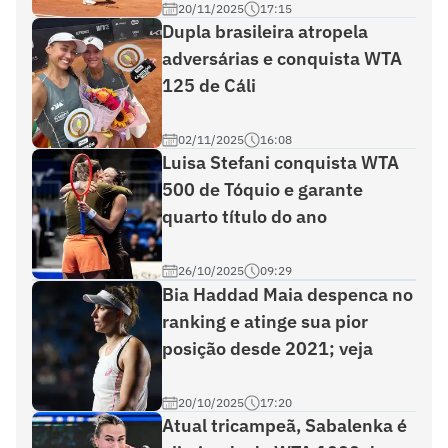
20/11/2025
17:15
Dupla brasileira atropela
adversárias e conquista WTA
125 de Cáli
02/11/2025
16:08
Luisa Stefani conquista WTA
500 de Tóquio e garante
quarto título do ano
26/10/2025
09:29
Bia Haddad Maia despenca no
ranking e atinge sua pior
posição desde 2021; veja
20/10/2025
17:20
Atual tricampeã, Sabalenka é