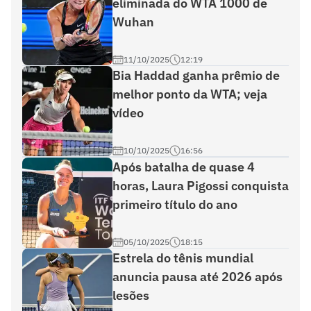
eliminada do WTA 1000 de
Wuhan
11/10/2025
12:19
Bia Haddad ganha prêmio de
melhor ponto da WTA; veja
vídeo
10/10/2025
16:56
Após batalha de quase 4
horas, Laura Pigossi conquista
primeiro título do ano
05/10/2025
18:15
Estrela do tênis mundial
anuncia pausa até 2026 após
lesões