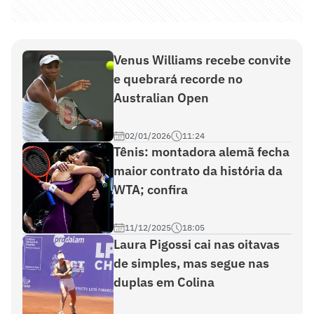
Venus Williams recebe convite
e quebrará recorde no
Australian Open
02/01/2026
11:24
Tênis: montadora alemã fecha
maior contrato da história da
WTA; confira
11/12/2025
18:05
Laura Pigossi cai nas oitavas
de simples, mas segue nas
duplas em Colina