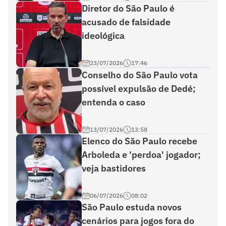
Diretor do São Paulo é
acusado de falsidade
ideológica
23/07/2026
17:46
Conselho do São Paulo vota
possível expulsão de Dedé;
entenda o caso
13/07/2026
13:58
Elenco do São Paulo recebe
Arboleda e 'perdoa' jogador;
veja bastidores
06/07/2026
08:02
São Paulo estuda novos
cenários para jogos fora do