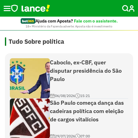
Ajuda com Aposta?
Fale com o assistente.
18+ Ministério da Fazenda adverte: Aposta não é investimento
Tudo Sobre política
Caboclo, ex-CBF, quer
disputar presidência do São
Paulo
06/08/2026
15:21
São Paulo começa dança das
cadeiras política com eleição
de cargos vitalícios
29/07/2026
07:00