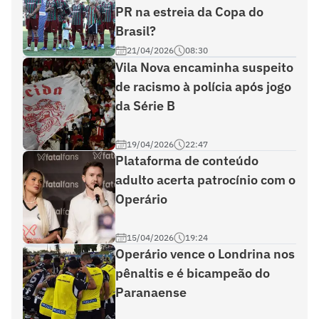
PR na estreia da Copa do
Brasil?
21/04/2026
08:30
Vila Nova encaminha suspeito
de racismo à polícia após jogo
da Série B
19/04/2026
22:47
Plataforma de conteúdo
adulto acerta patrocínio com o
Operário
15/04/2026
19:24
Operário vence o Londrina nos
pênaltis e é bicampeão do
Paranaense