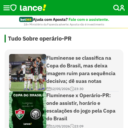
Ajuda com Aposta?
Fale com o assistente.
18+ Ministério da Fazenda adverte: Aposta não é investimento
Tudo Sobre operário-PR
Fluminense se classifica na
Copa do Brasil, mas deixa
imagem ruim para sequência
decisiva; dê suas notas
12/05/2026
23:30
Fluminense x Operário-PR:
onde assistir, horário e
escalações do jogo pela Copa
do Brasil
11/05/2026
23:09