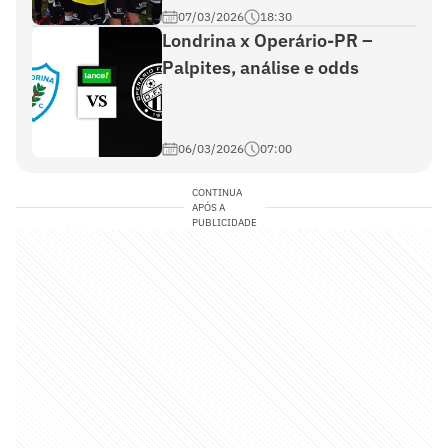
07/03/2026
18:30
Londrina x Operário-PR –
Palpites, análise e odds
06/03/2026
07:00
CONTINUA
APÓS A
PUBLICIDADE