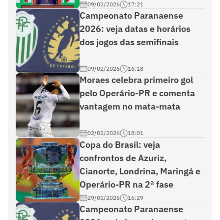
09/02/2026
17:21
Campeonato Paranaense
2026: veja datas e horários
dos jogos das semifinais
09/02/2026
16:18
Moraes celebra primeiro gol
pelo Operário-PR e comenta
vantagem no mata-mata
02/02/2026
18:01
Copa do Brasil: veja
confrontos de Azuriz,
Cianorte, Londrina, Maringá e
Operário-PR na 2ª fase
29/01/2026
16:29
Campeonato Paranaense