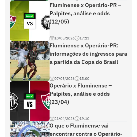
Fluminense x Operário-PR –
Palpites, análise e odds
(12/05)
10/05/2026
17:23
Fluminense x Operário-PR:
informações de ingressos para
a partida da Copa do Brasil
07/05/2026
15:00
Operário x Fluminense –
Palpites, análise e odds
(23/04)
21/04/2026
19:10
O que o Fluminense vai
encontrar contra o Operário-